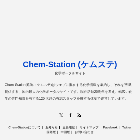
Chem-Station (ケムステ)
化学ポータルサイト
Chem-Station(略称：ケムステ)はウェブに混在する化学情報を集約し、それを整理、
提供する、国内最大の化学ポータルサイトです。現在活動20周年を迎え、幅広い化
学の専門知識を有する120 名超の有志スタッフを擁する体制で運営しています。
RSS
X
Facebook
Chem-Stationについて
お知らせ
更新履歴
サイトマップ
Facebook
Twitter
国際版
中国版
お問い合わせ