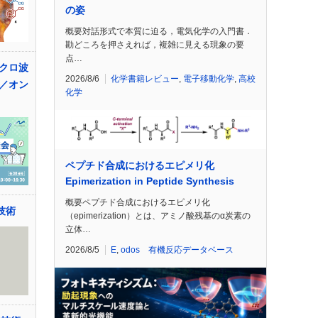
の姿
概要対話形式で本質に迫る，電気化学の入門書．
勘どころを押さえれば，複雑に見える現象の要
点…
クロ波
2026/8/6
化学書籍レビュー
,
電子移動化学
,
高校
／オン
化学
ペプチド合成におけるエピメリ化
Epimerization in Peptide Synthesis
概要ペプチド合成におけるエピメリ化
技術
（epimerization）とは、アミノ酸残基のα炭素の
立体…
2026/8/5
E
,
odos 有機反応データベース