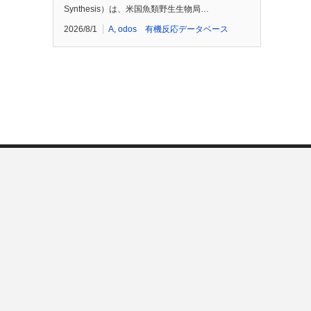
Synthesis）は、米国魚類野生生物局…
2026/8/1
A
,
odos 有機反応データベース