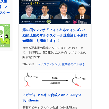
 技術
】 マ
スケー
第63回Vシンポ「フォトキネティシズム：
励起現象のマルチスケール速度論と革新的
光機能」を開催します！
今年も夏本番の季節になってきましたね！ さ
て、本記事は、第63回ケムステVシンポジウムの
開催告知です…
2026/8/3
ケムステVシンポ
,
化学者のつぶやき
アビディ アルキン合成／Abidi Alkyne
Synthesis
概要アビディ アルキン合成（Abidi Alkyne