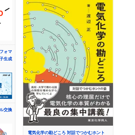
フォマ
子生成
ル交換
電気化学の勘どころ 対話でつかむホント