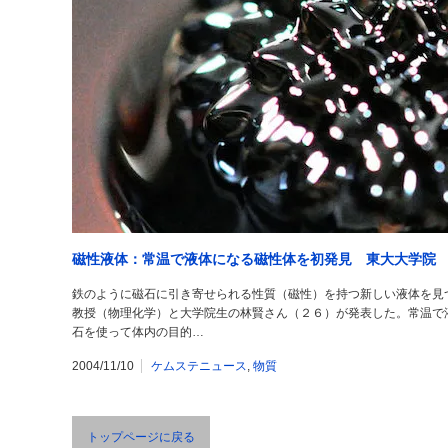
磁性液体：常温で液体になる磁性体を初発見 東大大学院
鉄のように磁石に引き寄せられる性質（磁性）を持つ新しい液体を見
教授（物理化学）と大学院生の林賢さん（２６）が発表した。常温で
石を使って体内の目的…
2004/11/10
ケムステニュース
,
物質
トップページに戻る