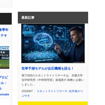
最新記事
春季年
ステキ
収率予測モデルが反応機構を語る！
第716回のスポットライトリサーチは、京都大学
ソプロピ
化学研究所（中村研究室）道場貴大 助教にお願い
チル：
しました…
2-
2026/8/7
スポットライトリサーチ
,
化学者のつ
onate
ぶやき