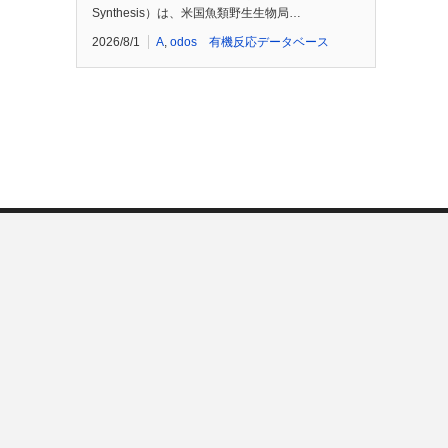
Synthesis）は、米国魚類野生生物局…
2026/8/1
A
,
odos 有機反応データベース