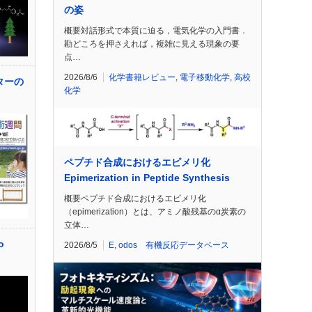
の姿
概要対話形式で本質に迫る，電気化学の入門書．
勘どころを押さえれば，複雑に見える現象の要
点…
2026/8/6
化学書籍レビュー
,
電子移動化学
,
高校
ターの
化学
ペプチド合成におけるエピメリ化
Epimerization in Peptide Synthesis
概要ペプチド合成におけるエピメリ化
（epimerization）とは、アミノ酸残基のα炭素の
立体…
o
2026/8/5
E
,
odos 有機反応データベース