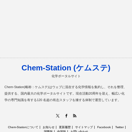
Chem-Station (ケムステ)
化学ポータルサイト
Chem-Station(略称：ケムステ)はウェブに混在する化学情報を集約し、それを整理、
提供する、国内最大の化学ポータルサイトです。現在活動20周年を迎え、幅広い化
学の専門知識を有する120 名超の有志スタッフを擁する体制で運営しています。
RSS
X
Facebook
Chem-Stationについて
お知らせ
更新履歴
サイトマップ
Facebook
Twitter
国際版
中国版
お問い合わせ