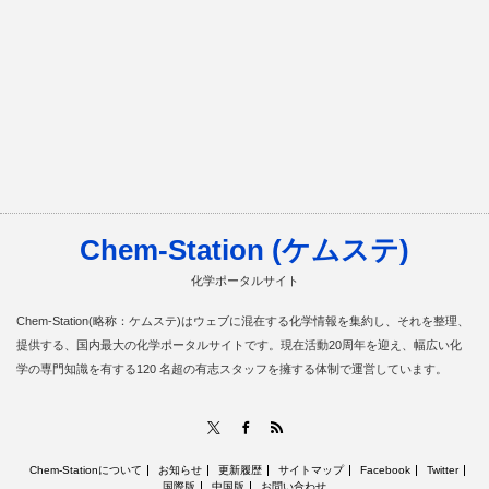
Chem-Station (ケムステ)
化学ポータルサイト
Chem-Station(略称：ケムステ)はウェブに混在する化学情報を集約し、それを整理、
提供する、国内最大の化学ポータルサイトです。現在活動20周年を迎え、幅広い化
学の専門知識を有する120 名超の有志スタッフを擁する体制で運営しています。
RSS
X
Facebook
Chem-Stationについて
お知らせ
更新履歴
サイトマップ
Facebook
Twitter
国際版
中国版
お問い合わせ