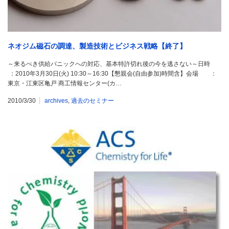
ネオジム磁石の調達、製造技術とビジネス戦略【終了】
～来るべき供給パニックへの対応、基本特許切れ後の今を逃さない～日時
：2010年3月30日(火) 10:30～16:30【懇親会(自由参加)時間含】会場 ：
東京・江東区亀戸 商工情報センター(カ…
2010/3/30
archives
,
過去のセミナー