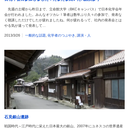
先週の土曜から昨日まで、立命館大学（BKCキャンパス）で日本化学会年
会が行われました。みんなオツカレ！筆者は数年ぶり久々の参加で、発表な
く聴講しただけでしたが疲れましたね。何が疲れるって、社内の発表会とは
やる気が違って発表して…
2013/3/26
一般的な話題
,
化学者のつぶやき
,
講演・人
石見銀山遺跡
戦国時代～江戸時代に栄えた日本最大の銀山。2007年にユネスコの世界遺産