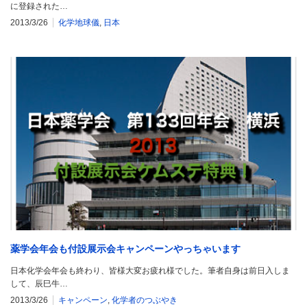
に登録された…
2013/3/26
化学地球儀
,
日本
薬学会年会も付設展示会キャンペーンやっちゃいます
日本化学会年会も終わり、皆様大変お疲れ様でした。筆者自身は前日入しま
して、辰巳牛…
2013/3/26
キャンペーン
,
化学者のつぶやき