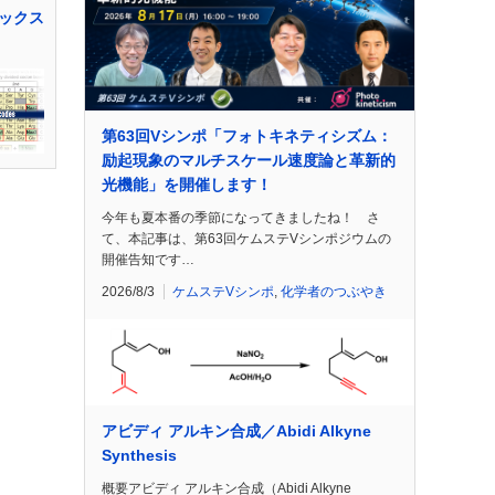
ックス
第63回Vシンポ「フォトキネティシズム：
励起現象のマルチスケール速度論と革新的
光機能」を開催します！
今年も夏本番の季節になってきましたね！ さ
て、本記事は、第63回ケムステVシンポジウムの
開催告知です…
2026/8/3
ケムステVシンポ
,
化学者のつぶやき
アビディ アルキン合成／Abidi Alkyne
Synthesis
概要アビディ アルキン合成（Abidi Alkyne