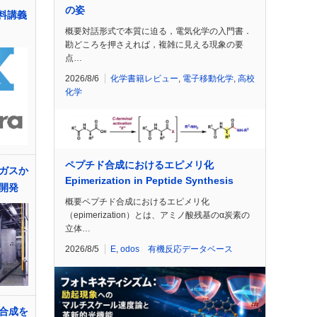
の姿
料講義
概要対話形式で本質に迫る，電気化学の入門書．
勘どころを押さえれば，複雑に見える現象の要
点…
2026/8/6
化学書籍レビュー
,
電子移動化学
,
高校
化学
ペプチド合成におけるエピメリ化
ガスか
Epimerization in Peptide Synthesis
開発
概要ペプチド合成におけるエピメリ化
（epimerization）とは、アミノ酸残基のα炭素の
立体…
2026/8/5
E
,
odos 有機反応データベース
合成を