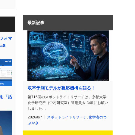
最新記事
フォマ
aS
収率予測モデルが反応機構を語る！
を「活
第716回のスポットライトリサーチは、京都大学
化学研究所（中村研究室）道場貴大 助教にお願い
しました…
2026/8/7
スポットライトリサーチ
,
化学者のつ
ぶやき