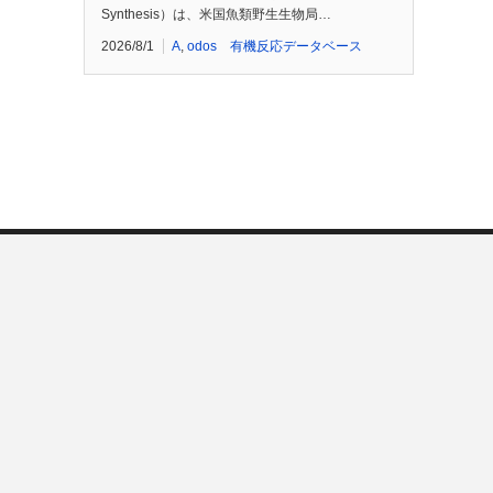
Synthesis）は、米国魚類野生生物局…
2026/8/1
A
,
odos 有機反応データベース