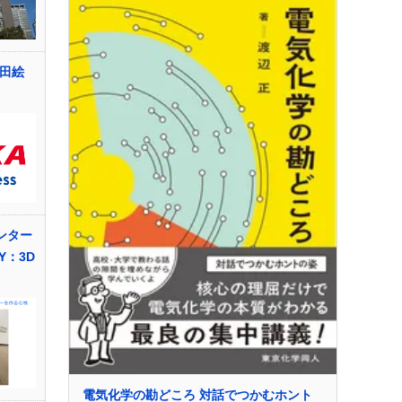
生田絵
ンター
Y：3D
電気化学の勘どころ 対話でつかむホント