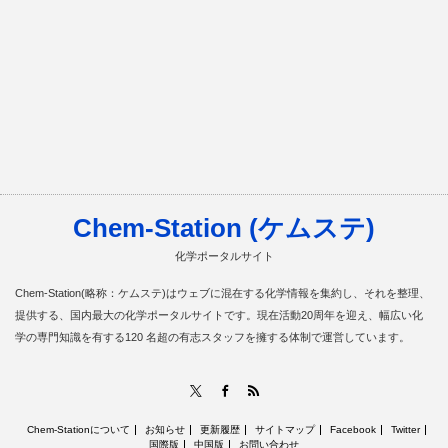
Chem-Station (ケムステ)
化学ポータルサイト
Chem-Station(略称：ケムステ)はウェブに混在する化学情報を集約し、それを整理、
提供する、国内最大の化学ポータルサイトです。現在活動20周年を迎え、幅広い化
学の専門知識を有する120 名超の有志スタッフを擁する体制で運営しています。
RSS
X
Facebook
Chem-Stationについて
お知らせ
更新履歴
サイトマップ
Facebook
Twitter
国際版
中国版
お問い合わせ