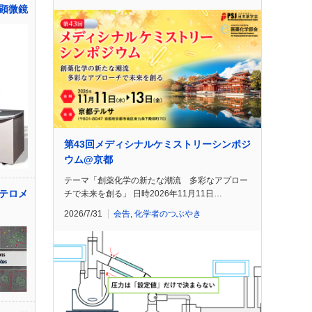
顕微鏡
第43回メディシナルケミストリーシンポジ
ウム@京都
テーマ「創薬化学の新たな潮流 多彩なアプロー
テロメ
チで未来を創る」 日時2026年11月11日…
2026/7/31
会告
,
化学者のつぶやき