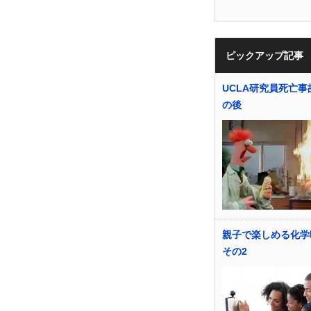
ピックアップ記事
UCLA研究員死亡事
の後
親子で楽しめる化学
その2