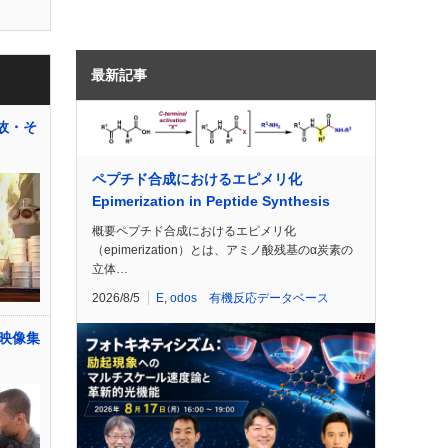
最新記事
故・そ
ペプチド合成におけるエピメリ化
Epimerization in Peptide Synthesis
概要ペプチド合成におけるエピメリ化
（epimerization）とは、アミノ酸残基のα炭素の
立体…
2026/8/5
E
,
odos 有機反応データベース
映像集