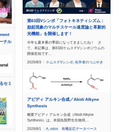
第63回Vシンポ「フォトキネティシズム：
励起現象のマルチスケール速度論と革新的
光機能」を開催します！
rent
ャーナル
今年も夏本番の季節になってきましたね！ さ
て、本記事は、第63回ケムステVシンポジウムの
開催告知です…
2026/8/3
ケムステVシンポ
,
化学者のつぶやき
るセミ
アビディ アルキン合成／Abidi Alkyne
Synthesis
概要アビディ アルキン合成（Abidi Alkyne
Synthesis）は、米国魚類野生生物局…
2026/8/1
A
,
odos 有機反応データベース