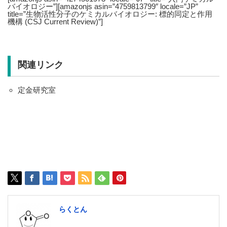
バイオロジー”][amazonjs asin=”4759813799″ locale=”JP”
title=”生物活性分子のケミカルバイオロジー: 標的同定と作用
機構 (CSJ Current Review)”]
関連リンク
定金研究室
らくとん