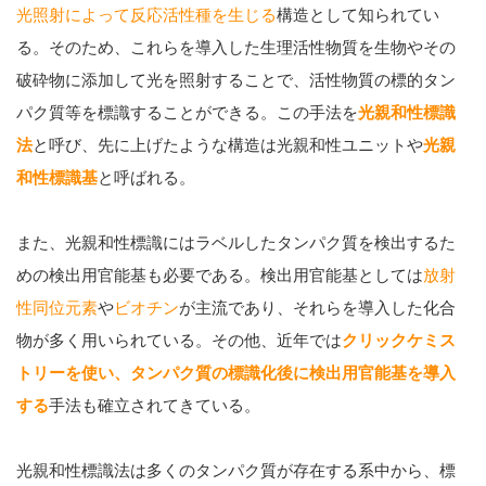
光照射によって反応活性種を生じる
構造として知られてい
る。そのため、これらを導入した生理活性物質を生物やその
破砕物に添加して光を照射することで、活性物質の標的タン
パク質等を標識することができる。この手法を
光親和性標識
法
と呼び、先に上げたような構造は光親和性ユニットや
光親
和性標識基
と呼ばれる。
また、光親和性標識にはラベルしたタンパク質を検出するた
めの検出用官能基も必要である。検出用官能基としては
放射
性同位元素
や
ビオチン
が主流であり、それらを導入した化合
物が多く用いられている。その他、近年では
クリックケミス
トリーを使い、タンパク質の標識化後に検出用官能基を導入
する
手法も確立されてきている。
光親和性標識法は多くのタンパク質が存在する系中から、標