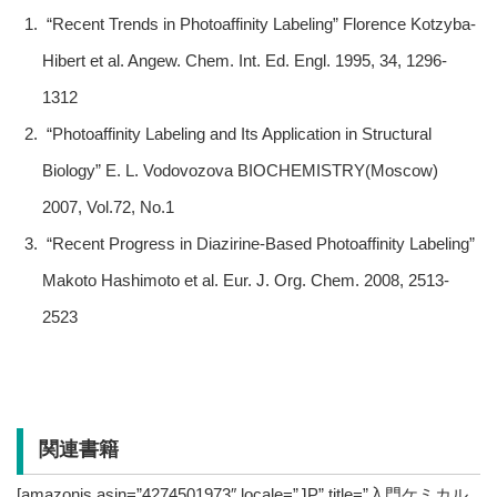
“Recent Trends in Photoaffinity Labeling” Florence Kotzyba-
Hibert et al. Angew. Chem. Int. Ed. Engl. 1995, 34, 1296-
1312
“Photoaffinity Labeling and Its Application in Structural
Biology” E. L. Vodovozova BIOCHEMISTRY(Moscow)
2007, Vol.72, No.1
“Recent Progress in Diazirine-Based Photoaffinity Labeling”
Makoto Hashimoto et al. Eur. J. Org. Chem. 2008, 2513-
2523
関連書籍
[amazonjs asin=”4274501973″ locale=”JP” title=”入門ケミカル