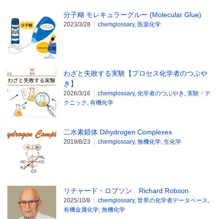
分子糊 モレキュラーグルー (Molecular Glue)
2023/3/28
chemglossary
,
医薬化学
わざと失敗する実験【プロセス化学者のつぶや
き】
2026/3/16
chemglossary
,
化学者のつぶやき
,
実験・テ
クニック
,
有機化学
二水素錯体 Dihydrogen Complexes
2019/8/23
chemglossary
,
無機化学
,
生化学
リチャード・ロブソン Richard Robson
2025/10/8
chemglossary
,
世界の化学者データベース
,
有機金属化学
,
無機化学