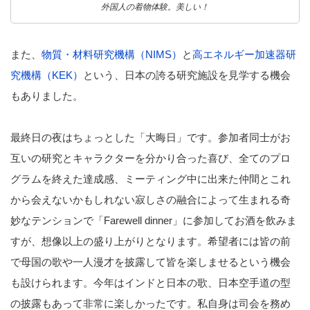
外国人の着物体験。美しい！
また、
物質・材料研究機構（NIMS）
と
高エネルギー加速器研
究機構（KEK）
という、日本の誇る研究施設を見学する機会
もありました。
最終日の夜はちょっとした「大晦日」です。参加者同士がお
互いの研究とキャラクターを分かり合った喜び、全てのプロ
グラムを終えた達成感、ミーティング中に出来た仲間とこれ
から会えないかもしれない寂しさの融合によって生まれる奇
妙なテンションで「Farewell dinner」に参加してお酒を飲みま
すが、想像以上の盛り上がりとなります。希望者には皆の前
で母国の歌や一人漫才を披露して皆を楽しませるという機会
も設けられます。今年はインドと日本の歌、日本空手道の型
の披露もあって非常に楽しかったです。私自身は司会を務め