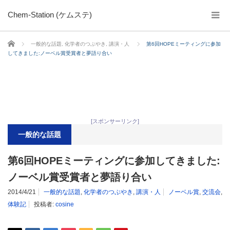
Chem-Station (ケムステ)
ホーム
一般的な話題
,
化学者のつぶやき
,
講演・人
第6回HOPEミーティングに参加
してきました:ノーベル賞受賞者と夢語り合い
[スポンサーリンク]
一般的な話題
第6回HOPEミーティングに参加してきました:
ノーベル賞受賞者と夢語り合い
2014/4/21
一般的な話題
,
化学者のつぶやき
,
講演・人
ノーベル賞
,
交流会
,
体験記
投稿者:
cosine