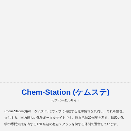
Chem-Station (ケムステ)
化学ポータルサイト
Chem-Station(略称：ケムステ)はウェブに混在する化学情報を集約し、それを整理、
提供する、国内最大の化学ポータルサイトです。現在活動20周年を迎え、幅広い化
学の専門知識を有する120 名超の有志スタッフを擁する体制で運営しています。