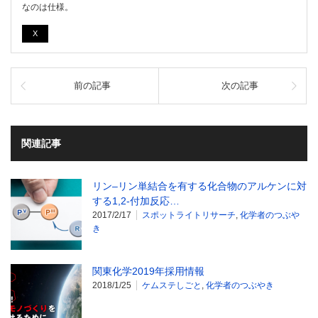
なのは仕様。
X
前の記事
次の記事
関連記事
リン–リン単結合を有する化合物のアルケンに対
する1,2-付加反応…
2017/2/17
スポットライトリサーチ
,
化学者のつぶや
き
関東化学2019年採用情報
2018/1/25
ケムステしごと
,
化学者のつぶやき