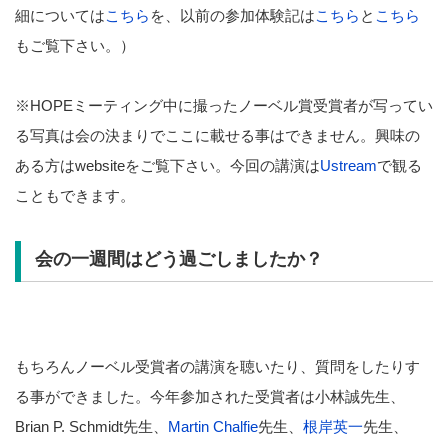
細については
こちら
を、以前の参加体験記は
こちら
と
こちら
もご覧下さい。）
※HOPEミーティング中に撮ったノーベル賞受賞者が写ってい
る写真は会の決まりでここに載せる事はできません。興味の
ある方はwebsiteをご覧下さい。今回の講演は
Ustream
で観る
こともできます。
会の一週間はどう過ごしましたか？
もちろんノーベル受賞者の講演を聴いたり、質問をしたりす
る事ができました。今年参加された受賞者は小林誠先生、
Brian P. Schmidt先生、
Martin Chalfie
先生、
根岸英一
先生、