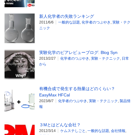
新人化学者の失敗ランキング
2011/6/6
一般的な話題
,
化学者のつぶやき
,
実験・テク
ニック
実験化学のピアレビューブログ: Blog Syn
2013/2/27
化学者のつぶやき
,
実験・テクニック
,
日常
から
有機合成で発生する熱量はどのくらい？
EasyMax HFCal
2023/8/7
化学者のつぶやき
,
実験・テクニック
,
製品情
報
３Mとはどんな会社？
2012/3/14
ケムステしごと
,
一般的な話題
,
会社情報
,