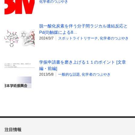
化学者のつぶやき
脱一酸化炭素を伴う分子間ラジカル連結反応と
Pd(0)触媒による8…
2024/3/7
スポットライトリサーチ
,
化学者のつぶやき
学振申請書を磨き上げる１１のポイント [文章
編・前編]
2013/5/8
一般的な話題
,
化学者のつぶやき
注目情報