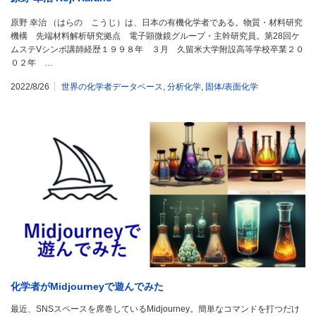
原野 幸治 （はらの こうじ）は、日本の有機化学者である。物質・材料研究
機構 先端材料解析研究拠点 電子顕微鏡グループ・主幹研究員。第28回ケ
ムステVシンポ講師経歴１９９８年 ３月 久留米大学附設高等学校卒業２０
０２年 …
2022/8/26
世界の化学者データベース
,
分析化学
,
固体/表面化学
化学者がMidjourneyで遊んでみた
最近、SNSスペースを席巻しているMidjourney。簡単なコマンドを打つだけ