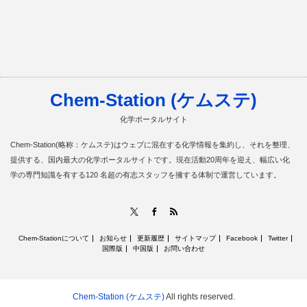
Chem-Station (ケムステ)
化学ポータルサイト
Chem-Station(略称：ケムステ)はウェブに混在する化学情報を集約し、それを整理、
提供する、国内最大の化学ポータルサイトです。現在活動20周年を迎え、幅広い化
学の専門知識を有する120 名超の有志スタッフを擁する体制で運営しています。
RSS
X
Facebook
Chem-Stationについて
お知らせ
更新履歴
サイトマップ
Facebook
Twitter
国際版
中国版
お問い合わせ
Chem-Station (ケムステ)
All rights reserved.