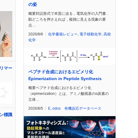
の姿
概要対話形式で本質に迫る，電気化学の入門書．
勘どころを押さえれば，複雑に見える現象の要
点…
2026/8/6
化学書籍レビュー
,
電子移動化学
,
高校
化学
リマー
ペプチド合成におけるエピメリ化
Epimerization in Peptide Synthesis
概要ペプチド合成におけるエピメリ化
（epimerization）とは、アミノ酸残基のα炭素の
立体…
2026/8/5
E
,
odos 有機反応データベース
ン標識