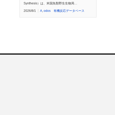
Synthesis）は、米国魚類野生生物局…
2026/8/1
A
,
odos 有機反応データベース