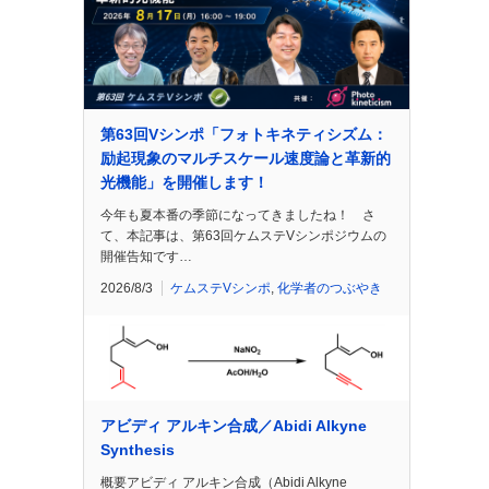
第63回Vシンポ「フォトキネティシズム：
励起現象のマルチスケール速度論と革新的
光機能」を開催します！
今年も夏本番の季節になってきましたね！ さ
て、本記事は、第63回ケムステVシンポジウムの
開催告知です…
2026/8/3
ケムステVシンポ
,
化学者のつぶやき
アビディ アルキン合成／Abidi Alkyne
Synthesis
概要アビディ アルキン合成（Abidi Alkyne