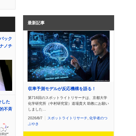
最新記事
バック
ナノチ
収率予測モデルが反応機構を語る！
第716回のスポットライトリサーチは、京都大学
介した
化学研究所（中村研究室）道場貴大 助教にお願い
的不斉
しました…
2026/8/7
スポットライトリサーチ
,
化学者のつ
ぶやき