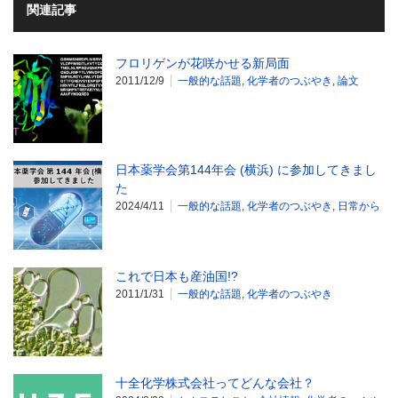
関連記事
フロリゲンが花咲かせる新局面
2011/12/9
一般的な話題
,
化学者のつぶやき
,
論文
日本薬学会第144年会 (横浜) に参加してきまし
た
2024/4/11
一般的な話題
,
化学者のつぶやき
,
日常から
これで日本も産油国!?
2011/1/31
一般的な話題
,
化学者のつぶやき
十全化学株式会社ってどんな会社？