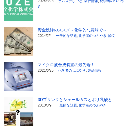
2024/3/28
ケムステしごと
,
会社情報
,
化学者のつぶや
き
資金洗浄のススメ～化学的な意味で～
2014/2/4
一般的な話題
,
化学者のつぶやき
,
論文
マイクロ波合成装置の最先端！
2021/6/25
化学者のつぶやき
,
製品情報
3Dプリンタとシェールガスとポリ乳酸と
2013/8/9
一般的な話題
,
化学者のつぶやき