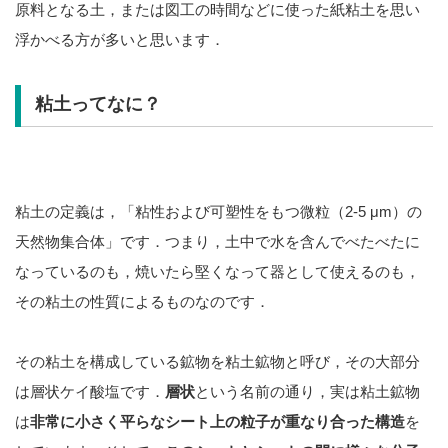
原料となる土，または図工の時間などに使った紙粘土を思い
浮かべる方が多いと思います．
粘土ってなに？
粘土の定義は，「粘性および可塑性をもつ微粒（2-5 μm）の
天然物集合体」です．つまり，土中で水を含んでべたべたに
なっているのも，焼いたら堅くなって器として使えるのも，
その粘土の性質によるものなのです．
その粘土を構成している鉱物を粘土鉱物と呼び，その大部分
は層状ケイ酸塩です．
層状
という名前の通り，実は粘土鉱物
は
非常に小さく平らなシート上の粒子が重なり合った構造
を