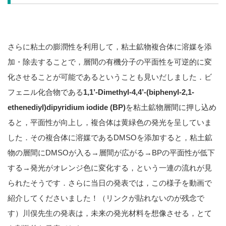
さらに粘土の膨潤性を利用して，粘土鉱物複合体に溶媒を添
加・除去することで，層間の有機分子の平面性を可逆的に変
化させることが可能であるということも見いだしました．ビ
フェニル化合物である
1,1’-Dimethyl-4,4’-(biphenyl-2,1-
ethenediyl)dipyridium iodide (BP)
を粘土鉱物層間に押し込め
ると，平面性が向上し，複合体は黄緑色の発光を呈していま
した．その複合体に溶媒であるDMSOを添加すると，粘土鉱
物の層間にDMSOが入る→層間が広がる→BPの平面性が低下
する→発光がオレンジ色に変化する，という一連の流れが見
られたそうです．さらに当日の発表では，この様子を動画で
紹介してくださいました！（リンクが貼れないのが残念で
す）川俣先生の発表は，未来の発光材料を想像させる，とて