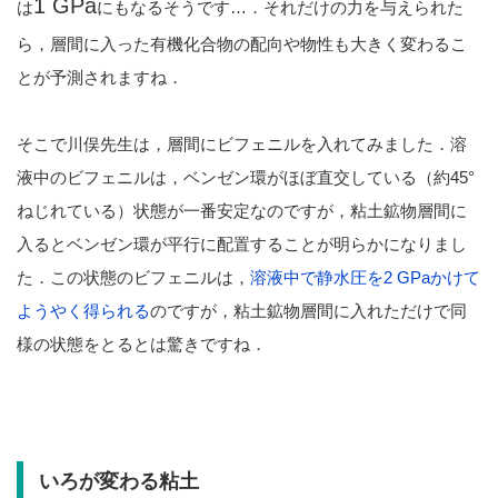
1 GPa
は
にもなるそうです…．それだけの力を与えられた
ら，層間に入った有機化合物の配向や物性も大きく変わるこ
とが予測されますね．
そこで川俣先生は，層間にビフェニルを入れてみました．溶
液中のビフェニルは，ベンゼン環がほぼ直交している（約45°
ねじれている）状態が一番安定なのですが，粘土鉱物層間に
入るとベンゼン環が平行に配置することが明らかになりまし
た．この状態のビフェニルは，
溶液中で静水圧を2 GPaかけて
ようやく得られる
のですが，粘土鉱物層間に入れただけで同
様の状態をとるとは驚きですね．
いろが変わる粘土