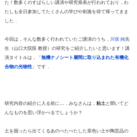
た！数多くのすばらしい講演や研究発表が行われており，わ
たしも全日参加してたくさんの学びや刺激を得て帰ってきま
した．
今回は，そんな数多く行われていたご講演のうち，
川俣 純
先
生（山口大院医 教授）の研究をご紹介したいと思います！講
演タイトルは，「
無機ナノシート層間に取り込まれた有機化
合物の光物性
」です．
研究内容の紹介に入る前に…．みなさんは，
粘土
と聞いてど
んなものを思い浮かべるでしょうか？
土を掘ったら出てくるあのべたべたした茶色い土や陶芸品の