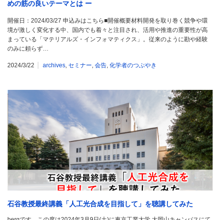
めの筋の良いテーマとは ー
開催日：2024/03/27 申込みはこちら■開催概要材料開発を取り巻く競争や環
境が激しく変化する中、国内でも着々と注目され、活用や推進の重要性が高
まっている「マテリアルズ・インフォマティクス」。従来のように勘や経験
のみに頼らず…
2024/3/22
archives
,
セミナー
,
会告
,
化学者のつぶやき
石谷教授最終講義「人工光合成を目指して」を聴講してみた
bergです。この度は2024年3月9日(土)に東京工業大学 大岡山キャンパスにて