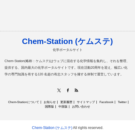
Chem-Station (ケムステ)
化学ポータルサイト
Chem-Station(略称：ケムステ)はウェブに混在する化学情報を集約し、それを整理、
提供する、国内最大の化学ポータルサイトです。現在活動20周年を迎え、幅広い化
学の専門知識を有する120 名超の有志スタッフを擁する体制で運営しています。
RSS
X
Facebook
Chem-Stationについて
お知らせ
更新履歴
サイトマップ
Facebook
Twitter
国際版
中国版
お問い合わせ
Chem-Station (ケムステ)
All rights reserved.