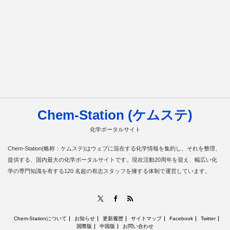
Chem-Station (ケムステ)
化学ポータルサイト
Chem-Station(略称：ケムステ)はウェブに混在する化学情報を集約し、それを整理、
提供する、国内最大の化学ポータルサイトです。現在活動20周年を迎え、幅広い化
学の専門知識を有する120 名超の有志スタッフを擁する体制で運営しています。
RSS
X
Facebook
Chem-Stationについて
お知らせ
更新履歴
サイトマップ
Facebook
Twitter
国際版
中国版
お問い合わせ