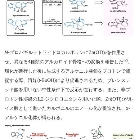
N
-プロパギルテトラヒドロカルボリンにZn(OTf)
を作用さ
2
(2)
せ、異なる4種類のアルカロイド骨格への変換を報告した
。
環化が進行した後に生成するアルケニル亜鉛をプロトンで捕
捉する際、溶媒(t-BuOH)により促進されるため、ブレンステ
ッド酸を用いない中性条件下で反応が進行する。また、非プ
ロトン性溶媒の1,2-ジクロロエタンを用いた際、Zn(OTf)
がル
2
イス酸として働いたカルボニルのエノール化が促進され、α-
アルケニル化体が得られる。