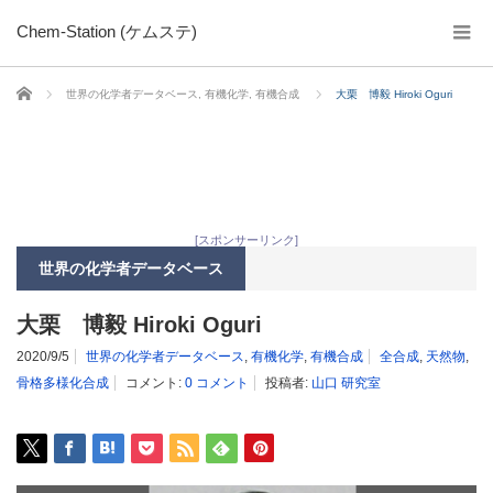
Chem-Station (ケムステ)
ホーム
世界の化学者データベース
,
有機化学
,
有機合成
大栗 博毅 Hiroki Oguri
[スポンサーリンク]
世界の化学者データベース
大栗 博毅 Hiroki Oguri
2020/9/5
世界の化学者データベース
,
有機化学
,
有機合成
全合成
,
天然物
,
骨格多様化合成
コメント:
0 コメント
投稿者:
山口 研究室