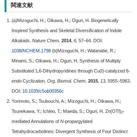
関連文献
(a)Mizoguchi, H.; Oikawa, H.; Oguri, H. Biogenetically
Inspired Synthesis and Skeletal Diversification of Indole
Alkaloids.
Nature Chem.
2014
,
6,
57–64. DOI:
1038/NCHEM.1798
(b)Mizoguchi, H.; Watanabe, R.;
Minami, S.; Oikawa, H.; Oguri, H. Synthesis of Multiply
Substituted 1,6-Dihydropyridines through Cu(I)-catalyzed 6-
endo
Cyclization.
Org. Biomol. Chem.
2015
, 13,
5955–5963.
DOI:
10.1039/c5ob00356c
Yorimoto, S.; Tsubouchi, A.; Mizoguchi, H.; Oikawa, H.;
Tsunekawa, Y.; Ichino, T.; Maeda, S.; Oguri, H. Zn(OTf)
-
2
mediated Annulations of
N
-propargylated
Tetrahydrocarbolines: Divergent Synthesis of Four Distinct