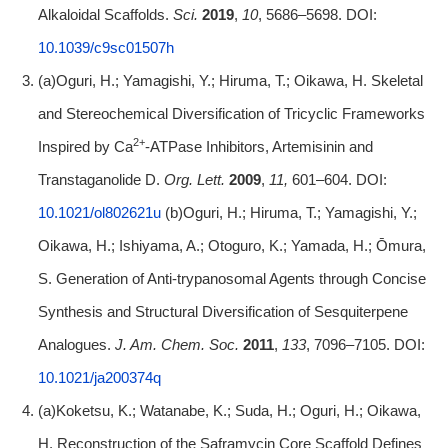
Alkaloidal Scaffolds.
Sci.
2019
,
10
, 5686–5698. DOI:
10.1039/c9sc01507h
(a)Oguri, H.; Yamagishi, Y.; Hiruma, T.; Oikawa, H. Skeletal
and Stereochemical Diversification of Tricyclic Frameworks
2+
Inspired by Ca
-ATPase Inhibitors, Artemisinin and
Transtaganolide D.
Org. Lett.
2009
,
11,
601–604. DOI:
10.1021/ol802621u
(b)Oguri, H.; Hiruma, T.; Yamagishi, Y.;
Oikawa, H.; Ishiyama, A.; Otoguro, K.; Yamada, H.; Ōmura,
S. Generation of Anti-trypanosomal Agents through Concise
Synthesis and Structural Diversification of Sesquiterpene
Analogues.
J. Am. Chem. Soc.
2011
,
133
, 7096–7105. DOI:
10.1021/ja200374q
(a)Koketsu, K.; Watanabe, K.; Suda, H.; Oguri, H.; Oikawa,
H. Reconstruction of the Saframycin Core Scaffold Defines