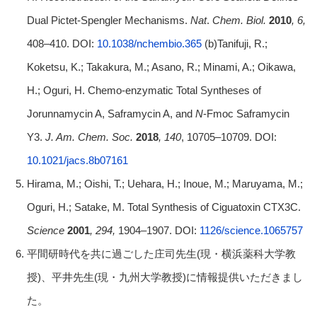
Dual Pictet-Spengler Mechanisms.
Nat
.
Chem.
Biol.
2010
, 6,
408–410. DOI:
10.1038/nchembio.365
(b)Tanifuji, R.;
Koketsu, K.; Takakura, M.; Asano, R.; Minami, A.; Oikawa,
H.; Oguri, H. Chemo-enzymatic Total Syntheses of
Jorunnamycin A, Saframycin A, and
N
‐Fmoc Saframycin
Y3.
J. Am. Chem. Soc.
2018
, 140
, 10705–10709. DOI:
10.1021/jacs.8b07161
Hirama, M.; Oishi, T.; Uehara, H.; Inoue, M.; Maruyama, M.;
Oguri, H.; Satake, M. Total Synthesis of Ciguatoxin CTX3C.
Science
2001
, 294,
1904–1907. DOI:
1126/science.1065757
平間研時代を共に過ごした庄司先生(現・横浜薬科大学教
授)、平井先生(現・九州大学教授)に情報提供いただきまし
た。