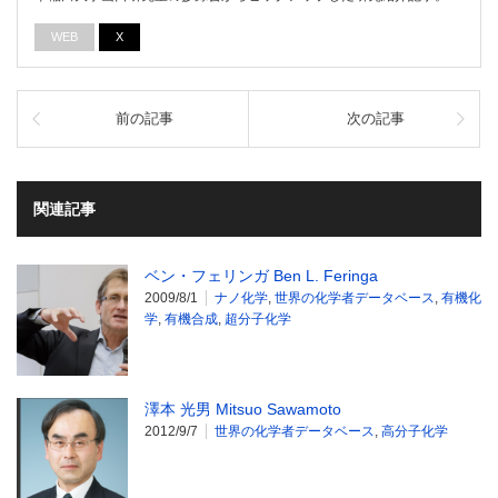
WEB
X
前の記事
次の記事
関連記事
ベン・フェリンガ Ben L. Feringa
2009/8/1
ナノ化学
,
世界の化学者データベース
,
有機化
学
,
有機合成
,
超分子化学
澤本 光男 Mitsuo Sawamoto
2012/9/7
世界の化学者データベース
,
高分子化学