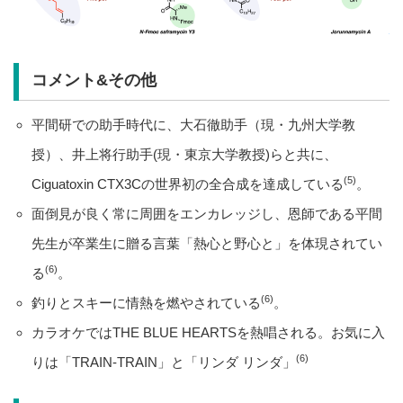
コメント&その他
平間研での助手時代に、大石徹助手（現・九州大学教
授）、井上将行助手(現・東京大学教授)らと共に、
(5)
Ciguatoxin CTX3Cの世界初の全合成を達成している
。
面倒見が良く常に周囲をエンカレッジし、恩師である平間
先生が卒業生に贈る言葉「熱心と野心と」を体現されてい
(6)
る
。
(6)
釣りとスキーに情熱を燃やされている
。
カラオケではTHE BLUE HEARTSを熱唱される。お気に入
(6)
りは「TRAIN-TRAIN」と「リンダ リンダ」