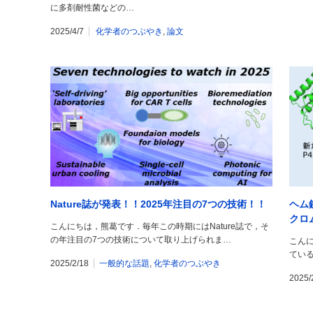
に多剤耐性菌などの…
2025/4/7
化学者のつぶやき
,
論文
Nature誌が発表！！2025年注目の7つの技術！！
ヘム
クロ
こんにちは，熊葛です．毎年この時期にはNature誌で，そ
られ
の年注目の7つの技術について取り上げられま…
こんに
も発
てい
2025/2/18
一般的な話題
,
化学者のつぶやき
2025/