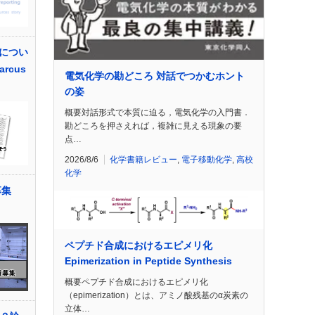
につい
arcus
電気化学の勘どころ 対話でつかむホント
の姿
概要対話形式で本質に迫る，電気化学の入門書．
勘どころを押さえれば，複雑に見える現象の要
点…
2026/8/6
化学書籍レビュー
,
電子移動化学
,
高校
化学
募集
ペプチド合成におけるエピメリ化
Epimerization in Peptide Synthesis
概要ペプチド合成におけるエピメリ化
（epimerization）とは、アミノ酸残基のα炭素の
立体…