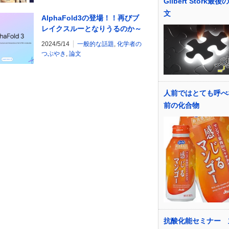
Gilbert Stork最
文
AlphaFold3の登場！！再びブ
レイクスルーとなりうるのか～
実際にβ版を使用してみた～
2024/5/14
一般的な話題
,
化学者の
つぶやき
,
論文
人前ではとても呼べ
前の化合物
抗酸化能セミナー 