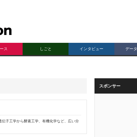
ース
しごと
インタビュー
デー
スポンサー
遺伝子工学から酵素工学、有機化学など、広い分