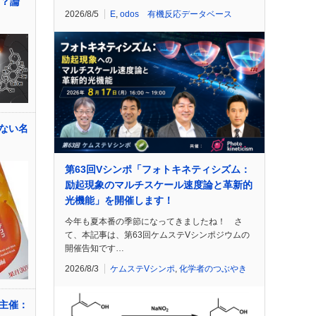
後の？論
2026/8/5
E
,
odos 有機反応データベース
ない名
第63回Vシンポ「フォトキネティシズム：
励起現象のマルチスケール速度論と革新的
光機能」を開催します！
今年も夏本番の季節になってきましたね！ さ
て、本記事は、第63回ケムステVシンポジウムの
開催告知です…
2026/8/3
ケムステVシンポ
,
化学者のつぶやき
主催：