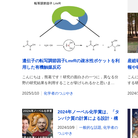
遺伝子の転写調節因子LmrRの疎水性ポケットを利
産総
用した有機触媒反応
報や
こんにちは，熊葛です！研究の面白さの一つに，異なる分
こん
野の研究結果を利用することが挙げられるかと思いま…
する
2025/1/10
化学者のつぶやき
2024/
2024年ノーベル化学賞は、「タ
ンパク質の計算による設計・構
造予測」へ
2024/10/9
一般的な話題
,
化学者の
つぶやき