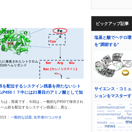
ピックアップ記事
塩基と酸でヘテロ環
を”調節する”
鉄を配位するシステイン残基を持たないシト
サイエンス・コミュ
ムP450！？中には21番目のアミノ酸として知
ションをマスターす
るセレノシステインへと変異されているP450
ちは，熊葛です．今回は，一般的なP450で保存され
見！
るヘム鉄を配位するシステイン残基に，異な…
2/13
一般的な話題
,
化学者のつぶやき