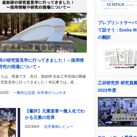
プレプリントサーバ
て話そう：Emilie M
の翻訳
研の研究室見学に行ってきました！～採用情
研究の現場について～
にちは，熊葛です．先日，産総研 生命工学領域の開催
研究室見学に行ってきました！本記事では，産…
乙卯研究所 研究員
2022年度
10/30
一般的な話題
,
化学者のつぶやき
【書評】元素楽章ー擬人化でわ
かる元素の世界
2024/6/4
化学書籍レビュー