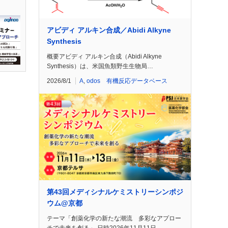
アビディ アルキン合成／Abidi Alkyne
Synthesis
概要アビディ アルキン合成（Abidi Alkyne
Synthesis）は、米国魚類野生生物局…
2026/8/1
A
,
odos 有機反応データベース
第43回メディシナルケミストリーシンポジ
ウム@京都
テーマ「創薬化学の新たな潮流 多彩なアプロー