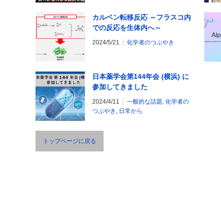
カルベン転移反応 ～フラスコ内
での反応を生体内へ～
2024/5/21
化学者のつぶやき
日本薬学会第144年会 (横浜) に
参加してきました
2024/4/11
一般的な話題
,
化学者の
つぶやき
,
日常から
トップページに戻る