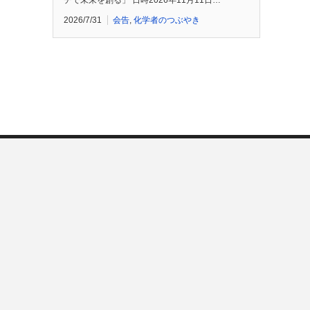
チで未来を創る」 日時2026年11月11日…
2026/7/31
会告
,
化学者のつぶやき