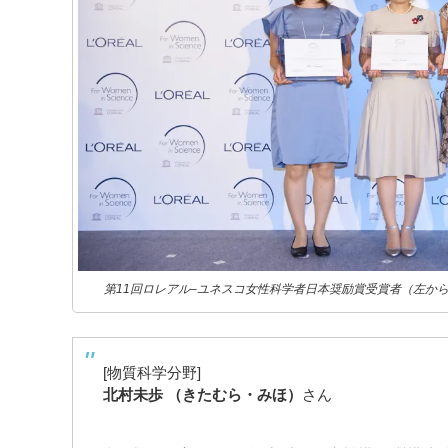
第11回ロレアル–ユネスコ女性科学者日本奨励賞受賞者（左か
[物質科学分野]
北村未歩 （きたむら・みほ）
さん