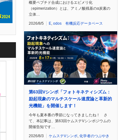
概要ペプチド合成におけるエピメリ化
（epimerization）とは、アミノ酸残基のα炭素の
立体…
2026/8/5
E
,
odos 有機反応データベース
第63回Vシンポ「フォトキネティシズム：
励起現象のマルチスケール速度論と革新的
光機能」を開催します！
今年も夏本番の季節になってきましたね！ さ
て、本記事は、第63回ケムステVシンポジウムの
開催告知です…
2026/8/3
ケムステVシンポ
,
化学者のつぶやき