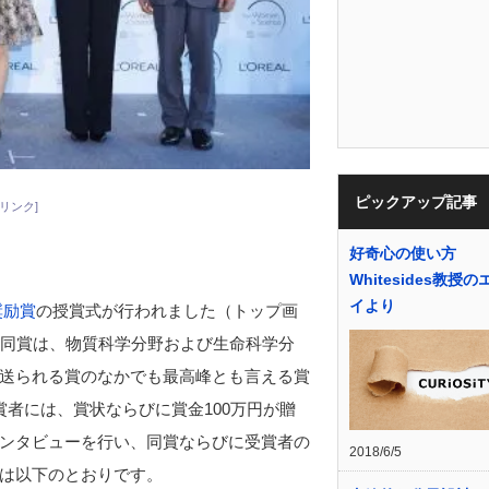
ピックアップ記事
リンク]
好奇心の使い方
Whitesides教授
イより
奨励賞
の授賞式が行われました（トップ画
る同賞は、物質科学分野および生命科学分
送られる賞のなかでも最高峰とも言える賞
者には、賞状ならびに賞金100万円が贈
ンタビューを行い、同賞ならびに受賞者の
2018/6/5
は以下のとおりです。