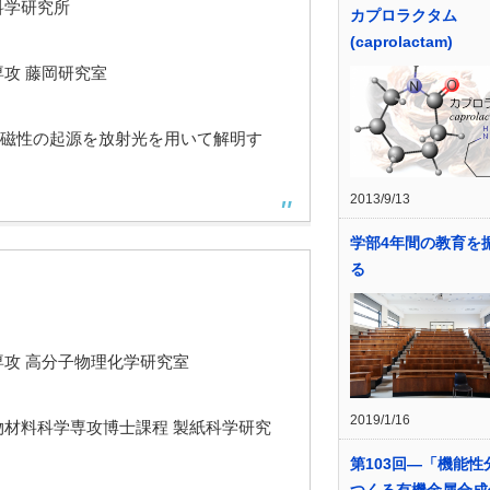
科学研究所
カプロラクタム
(caprolactam)
攻 藤岡研究室
磁性の起源を放射光を用いて解明す
2013/9/13
学部4年間の教育を
る
専攻 高分子物理化学研究室
2019/1/16
物材料科学専攻博士課程 製紙科学研究
第103回―「機能性