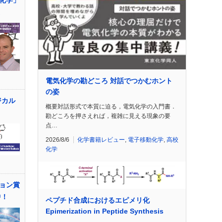
化学」
電気化学の勘どころ 対話でつかむホント
の姿
ジカル
概要対話形式で本質に迫る，電気化学の入門書．
勘どころを押さえれば，複雑に見える現象の要
点…
2026/8/6
化学書籍レビュー
,
電子移動化学
,
高校
化学
ョン賞
中！
ペプチド合成におけるエピメリ化
Epimerization in Peptide Synthesis