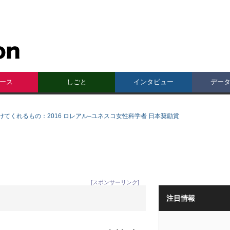
ース
しごと
インタビュー
デー
てくれるもの：2016 ロレアル–ユネスコ女性科学者 日本奨励賞
[スポンサーリンク]
注目情報