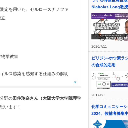
つくる有機金属合成
Nicholas Long教授
測定を用いた、セルロースナノファ
確立
2020/7/11
生物学教室
ピリジン-ホウ素ラ
の合成的応用
ィルス感染を感知する仕組みの解明
2017/6/1
分野の
田仲玲奈さん（大阪大学大学院理学
思います！
化学コミュニケーシ
2024、候補者募集