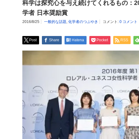
科学は探究心を与え続けてくれるもの：20
学者 日本奨励賞
2016/8/25
一般的な話題
,
化学者のつぶやき
コメント:
0 コメント
Post
Share
Hatena
Pocket
RSS