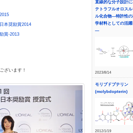
直線的な分子設計に
テトラフルオロスル
015
ル化合物―特許性の
学材料としての活躍
本奨励賞2014
―
-2013
ございます！
2023/8/14
モリブドプテリン
(molybdopterin)
2012/1/19