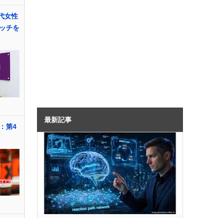
0代女性
ッチを
最新記事
：第4