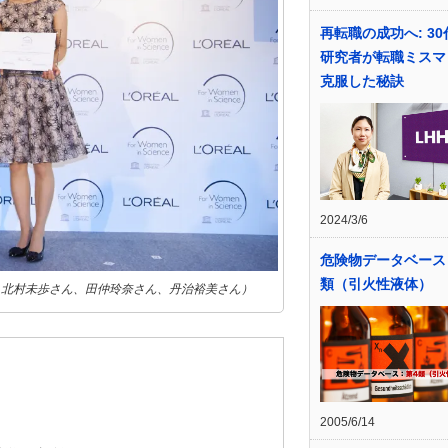
再転職の成功へ: 3
研究者が転職ミスマ
克服した秘訣
2024/3/6
危険物データベース
類（引火性液体）
ら北村未歩さん、田仲玲奈さん、丹治裕美さん）
2005/6/14