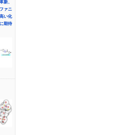
革新、
ファニ
高い化
に期待