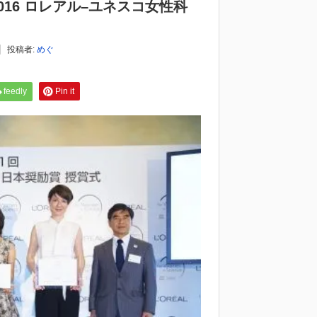
16 ロレアル–ユネスコ女性科
投稿者:
めぐ
feedly
Pin it