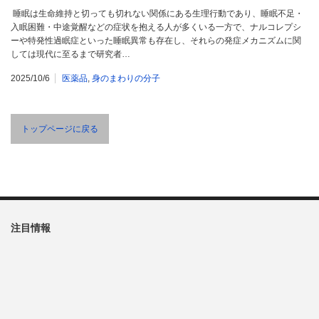
睡眠は生命維持と切っても切れない関係にある生理行動であり、睡眠不足・
入眠困難・中途覚醒などの症状を抱える人が多くいる一方で、ナルコレプシ
ーや特発性過眠症といった睡眠異常も存在し、それらの発症メカニズムに関
しては現代に至るまで研究者…
2025/10/6
医薬品
,
身のまわりの分子
トップページに戻る
注目情報