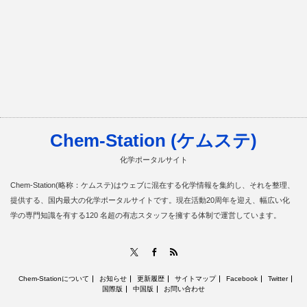
Chem-Station (ケムステ)
化学ポータルサイト
Chem-Station(略称：ケムステ)はウェブに混在する化学情報を集約し、それを整理、
提供する、国内最大の化学ポータルサイトです。現在活動20周年を迎え、幅広い化
学の専門知識を有する120 名超の有志スタッフを擁する体制で運営しています。
RSS
X
Facebook
Chem-Stationについて
お知らせ
更新履歴
サイトマップ
Facebook
Twitter
国際版
中国版
お問い合わせ