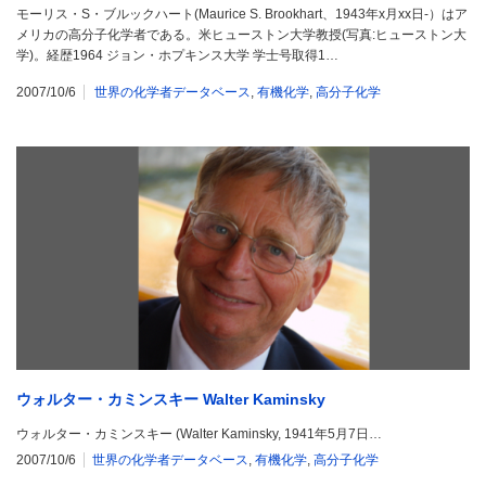
モーリス・S・ブルックハート(Maurice S. Brookhart、1943年x月xx日-）はア
メリカの高分子化学者である。米ヒューストン大学教授(写真:ヒューストン大
学)。経歴1964 ジョン・ホプキンス大学 学士号取得1…
2007/10/6
世界の化学者データベース
,
有機化学
,
高分子化学
ウォルター・カミンスキー Walter Kaminsky
ウォルター・カミンスキー (Walter Kaminsky, 1941年5月7日…
2007/10/6
世界の化学者データベース
,
有機化学
,
高分子化学