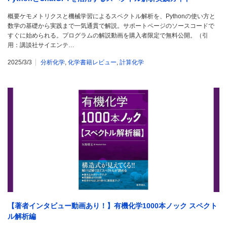
概要ケモメトリクスと機械学習によるスペクトル解析を、Pythonの使い方と
数学の基礎から実践まで一気通貫で解説。サポートページのソースコードで
すぐに始められる。プログラムの解説動画を購入者限定で無料公開。（引
用：講談社サイエンテ…
2025/3/3
分析化学
,
化学書籍レビュー
,
計算化学
【著者インタビュー動画あり！】有機化学1000本ノック スペクト
ル解析編