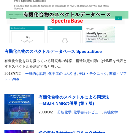
有機化合物のスペクトルデータベース SpectraBase
有機化合物を取り扱っている研究者の皆様。構造決定の際にはNMRを代表と
するスペクトルを測定すると思い…
2018/8/22
一般的な話題
,
化学者のつぶやき
,
実験・テクニック
,
書籍・ソフ
ト・Web
有機化合物のスペクトルによる同定法
―MS,IR,NMRの併用 (第７版)
2008/3/2
分析化学
,
化学書籍レビュー
,
有機化学
色の変わる分子〜クロミック分子〜