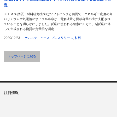
定
ＮＩＭＳ(物質・材料研究機構)はソフトバンクと共同で、エネルギー密度の高
いリチウム空気電池のサイクル寿命が、電解液量と面積容量の比に支配され
ていることを明らかにしました。反応に使われる酸素に加えて、副反応に伴
って生成される物質の定量的な測定…
2020/12/23
ケムステニュース
,
プレスリリース
,
材料
トップページに戻る
注目情報