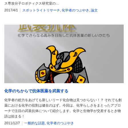
ス専攻分子ロボティクス研究室の…
2017/4/1
スポットライトリサーチ
,
化学者のつぶやき
,
論文
化学のちからで抗体医薬を武装する
化学者の総力をあげても新しいリード化合物は見つからない！？ それでも創
薬における化学の役割は健在のはず。今回は、化学らしさをまとったアプロ
ーチで注目の武装抗体について紹介します。化学と生物学が交差するとき物
語は始まる！
2011/12/7
一般的な話題
,
化学者のつぶやき