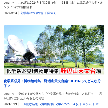
bergです。この度は2024年8月30日（金）～31日（土）に電気通信大学とオ
ンラインにて開催され…
2024/9/23
化学者のつぶやき
,
日常から
化学系必見！博物館特集 野辺山天文台編~HC11Nってどんな分
子？~
bergです。突然ですが今回から「化学系必見！博物館特集」と銘打って、私
が実際に訪れたいちおしの博物…
2021/1/19
一般的な話題
,
化学地球儀
,
化学者のつぶやき
,
日常から
,
日本