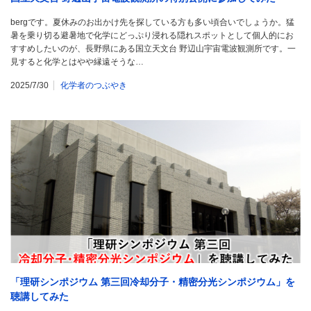
bergです。夏休みのお出かけ先を探している方も多い頃合いでしょうか。猛
暑を乗り切る避暑地で化学にどっぷり浸れる隠れスポットとして個人的にお
すすめしたいのが、長野県にある国立天文台 野辺山宇宙電波観測所です。一
見すると化学とはやや縁遠そうな…
2025/7/30
化学者のつぶやき
「理研シンポジウム 第三回冷却分子・精密分光シンポジウム」を
聴講してみた