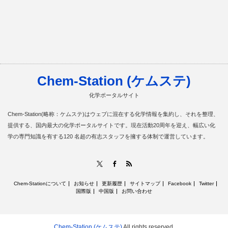
Chem-Station (ケムステ)
化学ポータルサイト
Chem-Station(略称：ケムステ)はウェブに混在する化学情報を集約し、それを整理、
提供する、国内最大の化学ポータルサイトです。現在活動20周年を迎え、幅広い化
学の専門知識を有する120 名超の有志スタッフを擁する体制で運営しています。
RSS
X
Facebook
Chem-Stationについて
お知らせ
更新履歴
サイトマップ
Facebook
Twitter
国際版
中国版
お問い合わせ
Chem-Station (ケムステ)
All rights reserved.