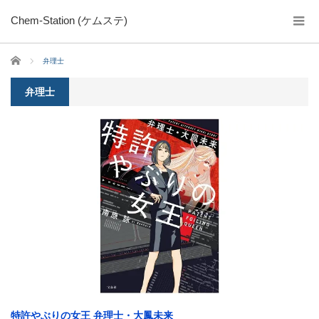
Chem-Station (ケムステ)
ホーム
弁理士
弁理士
特許やぶりの女王 弁理士・大鳳未来