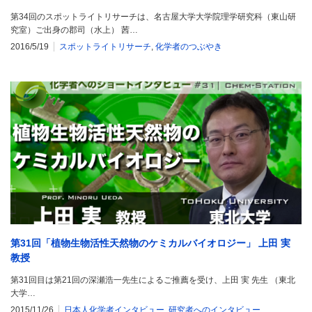
第34回のスポットライトリサーチは、名古屋大学大学院理学研究科（東山研
究室）ご出身の郡司（水上） 茜…
2016/5/19
スポットライトリサーチ
,
化学者のつぶやき
第31回「植物生物活性天然物のケミカルバイオロジー」 上田 実
教授
第31回目は第21回の深瀬浩一先生によるご推薦を受け、上田 実 先生 （東北
大学…
2015/11/26
日本人化学者インタビュー
,
研究者へのインタビュー