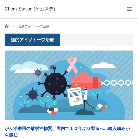
Chem-Station (ケムステ)
ホーム
標的アイソトープ治療
標的アイソトープ治療
がん治療用の放射性物質、国内で１０年ぶり製造へ…輸入頼みか
ら脱却