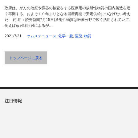
政府は、がんの治療や臓器の検査をする医療用の放射性物質の国内製造を近
く再開する。およそ１０年ぶりとなる国産再開で安定供給につなげたい考え
だ。 (引用：読売新聞7月15日)放射性物質は医療分野で広く活用されていて、
例えば放射線照射によるが…
2021/7/31
ケムステニュース
,
化学一般
,
医薬
,
物質
トップページに戻る
注目情報