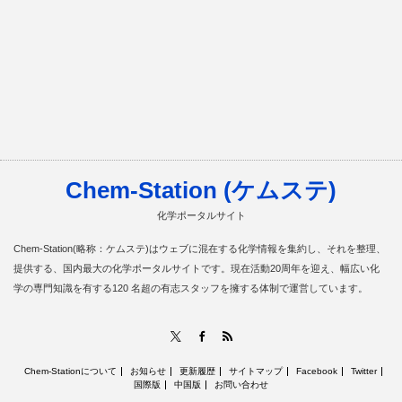
Chem-Station (ケムステ)
化学ポータルサイト
Chem-Station(略称：ケムステ)はウェブに混在する化学情報を集約し、それを整理、
提供する、国内最大の化学ポータルサイトです。現在活動20周年を迎え、幅広い化
学の専門知識を有する120 名超の有志スタッフを擁する体制で運営しています。
RSS
X
Facebook
Chem-Stationについて
お知らせ
更新履歴
サイトマップ
Facebook
Twitter
国際版
中国版
お問い合わせ