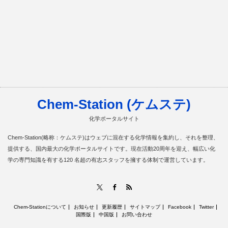
Chem-Station (ケムステ)
化学ポータルサイト
Chem-Station(略称：ケムステ)はウェブに混在する化学情報を集約し、それを整理、
提供する、国内最大の化学ポータルサイトです。現在活動20周年を迎え、幅広い化
学の専門知識を有する120 名超の有志スタッフを擁する体制で運営しています。
RSS
X
Facebook
Chem-Stationについて
お知らせ
更新履歴
サイトマップ
Facebook
Twitter
国際版
中国版
お問い合わせ