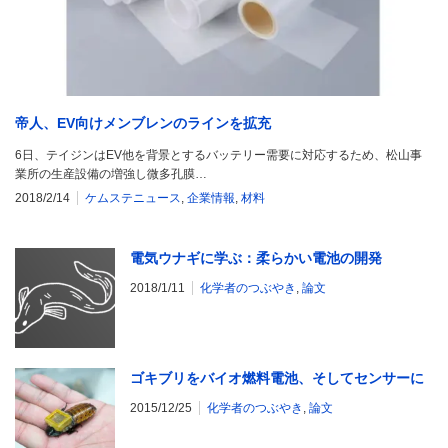
帝人、EV向けメンブレンのラインを拡充
6日、テイジンはEV他を背景とするバッテリー需要に対応するため、松山事
業所の生産設備の増強し微多孔膜…
2018/2/14
ケムステニュース
,
企業情報
,
材料
電気ウナギに学ぶ：柔らかい電池の開発
2018/1/11
化学者のつぶやき
,
論文
ゴキブリをバイオ燃料電池、そしてセンサーに
2015/12/25
化学者のつぶやき
,
論文