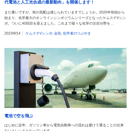
代電池と人工光合成の最新動向」を開催します！
まだ暑いですが、秋の気配は感じられていますでしょうか。2020年初頭から
始まり、化学最大のオンラインシンポジウムシリーズとなったケムステVシン
ポ。ついに40回目を迎えました。これまで様々な化学の注目分野を…
2023/9/14
ケムステVシンポ
,
会告
,
化学者のつぶやき
電池で空を飛ぶ
はじめに近年、ガソリン車から電気自動車への流れは避けて通ることの出来
ないトレンドとなっています。…