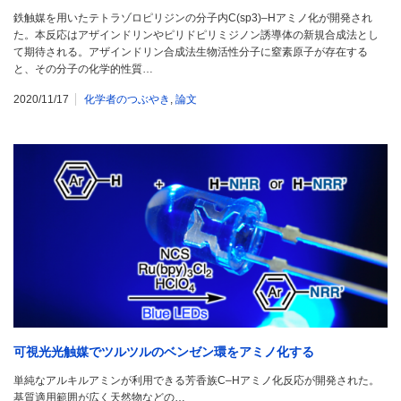
鉄触媒を用いたテトラゾロピリジンの分子内C(sp3)–Hアミノ化が開発され
た。本反応はアザインドリンやピリドピリミジノン誘導体の新規合成法とし
て期待される。アザインドリン合成法生物活性分子に窒素原子が存在する
と、その分子の化学的性質…
2020/11/17
化学者のつぶやき
,
論文
可視光光触媒でツルツルのベンゼン環をアミノ化する
単純なアルキルアミンが利用できる芳香族C–Hアミノ化反応が開発された。
基質適用範囲が広く天然物などの…