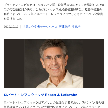
ブライアン・コビルカは、Gタンパク質共役型受容体のアミノ酸配列および遺
伝子の塩基配列の決定、ならびにエックス線結晶構造解析による立体構造の
解明によって、2012年にロバート・レフコウィッツとともにノーベル化学賞
を受けました。
2012/10/11
世界の化学者データベース
,
医薬化学
,
生化学
ロバート・レフコウィッツ Robert J. Lefkowitz
ロバート・レコフウィッツはアメリカの生理化学者であり、Gタンパク質共役
型受容体タンパク質についての先駆的な研究によって、2012年にブライア