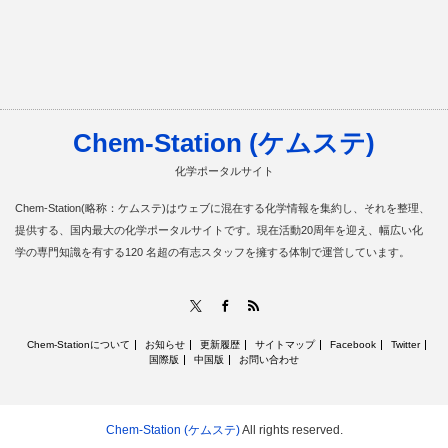
Chem-Station (ケムステ)
化学ポータルサイト
Chem-Station(略称：ケムステ)はウェブに混在する化学情報を集約し、それを整理、
提供する、国内最大の化学ポータルサイトです。現在活動20周年を迎え、幅広い化
学の専門知識を有する120 名超の有志スタッフを擁する体制で運営しています。
RSS
X
Facebook
Chem-Stationについて
お知らせ
更新履歴
サイトマップ
Facebook
Twitter
国際版
中国版
お問い合わせ
Chem-Station (ケムステ)
All rights reserved.