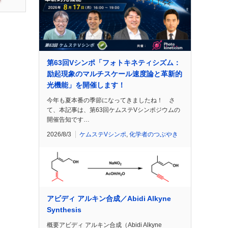
第63回Vシンポ「フォトキネティシズム：
励起現象のマルチスケール速度論と革新的
光機能」を開催します！
今年も夏本番の季節になってきましたね！ さ
て、本記事は、第63回ケムステVシンポジウムの
開催告知です…
2026/8/3
ケムステVシンポ
,
化学者のつぶやき
アビディ アルキン合成／Abidi Alkyne
Synthesis
概要アビディ アルキン合成（Abidi Alkyne