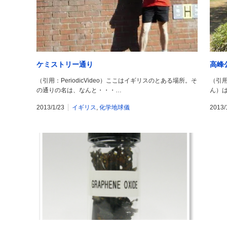
ケミストリー通り
高峰
（引用：PeriodicVideo）ここはイギリスのとある場所。そ
（引用
の通りの名は、なんと・・・…
ん）
2013/1/23
イギリス
,
化学地球儀
2013/