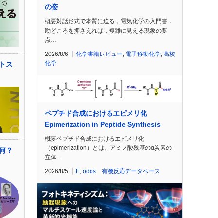
の姿
概要対話形式で本質に迫る，電気化学の入門書．
勘どころを押さえれば，複雑に見える現象の要
点…
2026/8/6
化学書籍レビュー
,
電子移動化学
,
高校
化学
トス
ペプチド合成におけるエピメリ化
Epimerization in Peptide Synthesis
概要ペプチド合成におけるエピメリ化
（epimerization）とは、アミノ酸残基のα炭素の
て何？
立体…
2026/8/5
E
,
odos 有機反応データベース