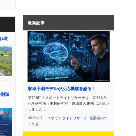
最新記事
れ道
収率予測モデルが反応機構を語る！
特別講
第716回のスポットライトリサーチは、京都大学
化学研究所（中村研究室）道場貴大 助教にお願い
しました…
2026/8/7
スポットライトリサーチ
,
化学者のつ
ぶやき