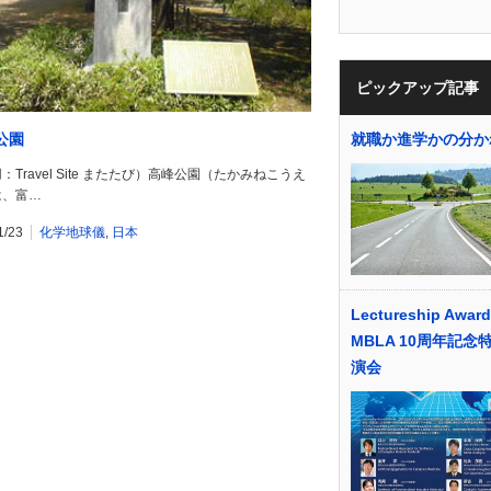
ピックアップ記事
公園
就職か進学かの分か
：Travel Site またたび）高峰公園（たかみねこうえ
は、富…
1/23
化学地球儀
,
日本
Lectureship Award
MBLA 10周年記念
演会