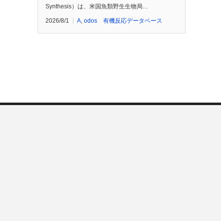
Synthesis）は、米国魚類野生生物局…
2026/8/1
A
,
odos 有機反応データベース