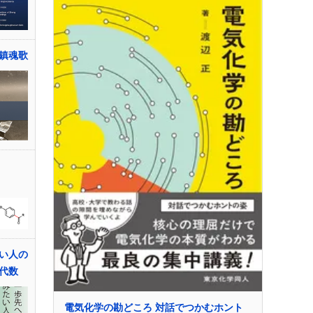
鎮魂歌
い人の
代数
電気化学の勘どころ 対話でつかむホント