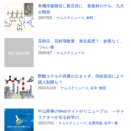
有機溶媒吸収し数百倍に 新素材のゲル、九大
が開発
2007/5/5
ケムステニュース
,
材料
花粉症 花粉飛散量、過去最悪？ 妙案なく、
つらい春
2005/3/7
ケムステニュース
酢酸エチルの高騰が止まらず。供給逼迫により
購入制限も？
2021/11/15
ケムステニュース
,
化学
,
物質
中山商事のWebサイトがリニューアル ～キャ
ラクターが光る科学の…
2021/7/21
ケムステニュース
,
企業情報
,
化学一般