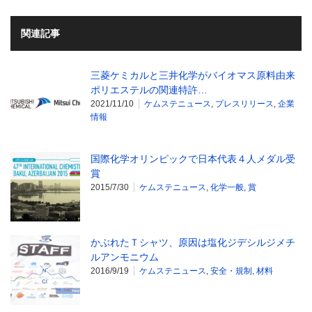
関連記事
三菱ケミカルと三井化学がバイオマス原料由来
ポリエステルの関連特許…
2021/11/10
ケムステニュース
,
プレスリリース
,
企業
情報
国際化学オリンピックで日本代表４人メダル受
賞
2015/7/30
ケムステニュース
,
化学一般
,
賞
かぶれたＴシャツ、原因は塩化ジデシルジメチ
ルアンモニウム
2016/9/19
ケムステニュース
,
安全・規制
,
材料