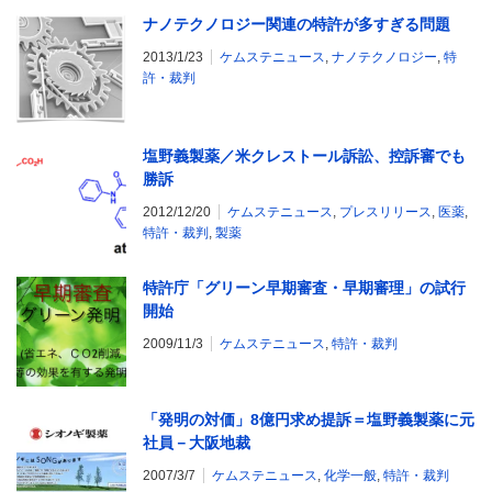
ナノテクノロジー関連の特許が多すぎる問題
2013/1/23
ケムステニュース
,
ナノテクノロジー
,
特
許・裁判
塩野義製薬／米クレストール訴訟、控訴審でも
勝訴
2012/12/20
ケムステニュース
,
プレスリリース
,
医薬
,
特許・裁判
,
製薬
特許庁「グリーン早期審査・早期審理」の試行
開始
2009/11/3
ケムステニュース
,
特許・裁判
「発明の対価」8億円求め提訴＝塩野義製薬に元
社員－大阪地裁
2007/3/7
ケムステニュース
,
化学一般
,
特許・裁判