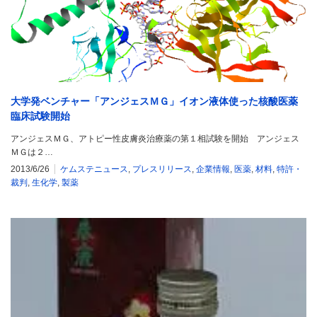
大学発ベンチャー「アンジェスＭＧ」イオン液体使った核酸医薬
臨床試験開始
アンジェスＭＧ、アトピー性皮膚炎治療薬の第１相試験を開始 アンジェス
ＭＧは２…
2013/6/26
ケムステニュース
,
プレスリリース
,
企業情報
,
医薬
,
材料
,
特許・
裁判
,
生化学
,
製薬