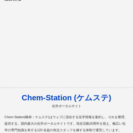
Chem-Station (ケムステ)
化学ポータルサイト
Chem-Station(略称：ケムステ)はウェブに混在する化学情報を集約し、それを整理、
提供する、国内最大の化学ポータルサイトです。現在活動20周年を迎え、幅広い化
学の専門知識を有する120 名超の有志スタッフを擁する体制で運営しています。