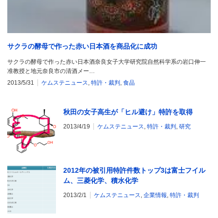
サクラの酵母で作った赤い日本酒を商品化に成功
サクラの酵母で作った赤い日本酒奈良女子大学研究院自然科学系の岩口伸一
准教授と地元奈良市の清酒メー…
2013/5/31
ケムステニュース
,
特許・裁判
,
食品
秋田の女子高生が「ヒル避け」特許を取得
2013/4/19
ケムステニュース
,
特許・裁判
,
研究
2012年の被引用特許件数トップ3は富士フイル
ム、三菱化学、積水化学
2013/2/1
ケムステニュース
,
企業情報
,
特許・裁判