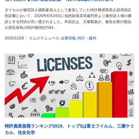
ダイセルが被控訴人補助参加人として参加していた特許権侵害差止請求訴訟
控訴審において、2020年6月24日に知的財産高等裁判所より被控訴人側の勝
訴とする判決が言い渡されました。本訴訟は、大塚製薬が、被告企業の製品
が原告保有の特許権(特許594…
2020/12/29
ケムステニュース
,
企業情報
,
特許・裁判
特許資産規模ランキング2019、トップ3は富士フイルム、三菱ケミ
カル、住友化学