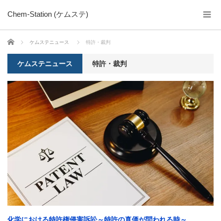
Chem-Station (ケムステ)
ホーム
ケムステニュース
特許・裁判
ケムステニュース
特許・裁判
化学における特許権侵害訴訟～特許の真価が問われる時～