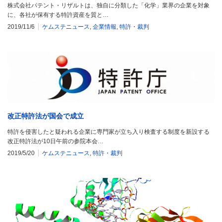
株式会社パテント・リザルトは、独自に分類した「化学」業界の企業を対象
に、各社が保有する特許資産を質と…
2019/11/6
ケムステニュース
,
企業情報
,
特許・裁判
改正特許法が国会で成立
特許を侵害したと疑われる企業に専門家が立ち入り検査する制度を新設する
改正特許法が10日午前の参院本会…
2019/5/20
ケムステニュース
,
特許・裁判