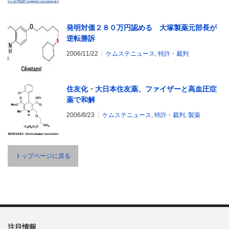
発明対価２８０万円認める 大塚製薬元部長が
逆転勝訴
2006/11/22
ケムステニュース
,
特許・裁判
住友化・大日本住友薬、ファイザーと高血圧症
薬で和解
2006/8/23
ケムステニュース
,
特許・裁判
,
製薬
トップページに戻る
注目情報