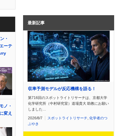
最新記事
サン・
エーテ
ry
収率予測モデルが反応機構を語る！
第716回のスポットライトリサーチは、京都大学
化学研究所（中村研究室）道場貴大 助教にお願い
モノ・
しました…
に変え
2026/8/7
スポットライトリサーチ
,
化学者のつ
ぶやき