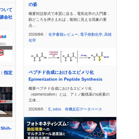
の姿
ついて
概要対話形式で本質に迫る，電気化学の入門書．
源会社
勘どころを押さえれば，複雑に見える現象の要
点…
2026/8/6
化学書籍レビュー
,
電子移動化学
,
高校
化学
ペプチド合成におけるエピメリ化
：指定
Epimerization in Peptide Synthesis
概要ペプチド合成におけるエピメリ化
（epimerization）とは、アミノ酸残基のα炭素の
立体…
2026/8/5
E
,
odos 有機反応データベース
hih-