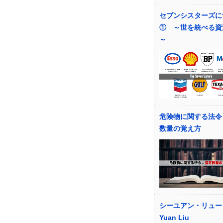
セブンシスターズに
① ～世を統べる資
～
危険物に関する法令
数量の覚え方
シーユアン・リュー S
Yuan Liu