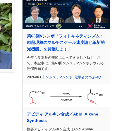
第63回Vシンポ「フォトキネティシズム：
励起現象のマルチスケール速度論と革新的
光機能」を開催します！
今年も夏本番の季節になってきましたね！ さ
て、本記事は、第63回ケムステVシンポジウムの
開催告知です…
2026/8/3
ケムステVシンポ
,
化学者のつぶやき
アビディ アルキン合成／Abidi Alkyne
Synthesis
概要アビディ アルキン合成（Abidi Alkyne