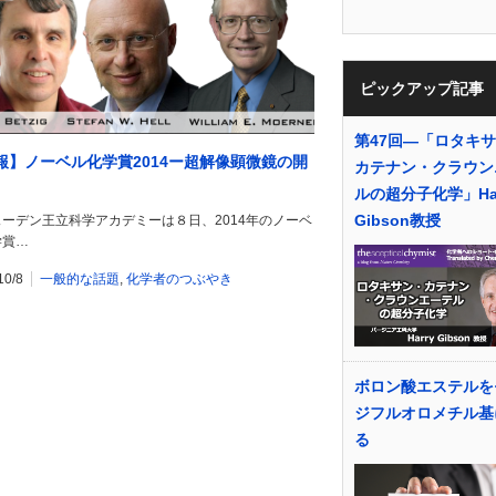
ピックアップ記事
第47回―「ロタキ
報】ノーベル化学賞2014ー超解像顕微鏡の開
カテナン・クラウン
ルの超分子化学」Har
Gibson教授
ーデン王立科学アカデミーは８日、2014年のノーベ
学賞…
10/8
一般的な話題
,
化学者のつぶやき
ボロン酸エステルを
ジフルオロメチル基
る