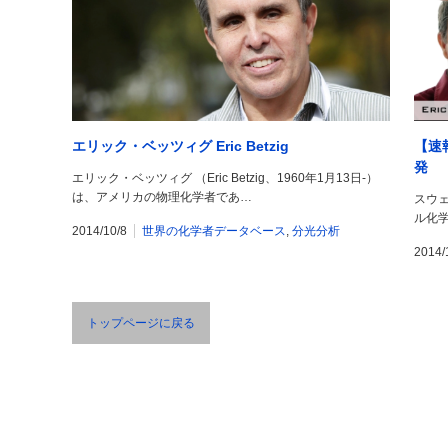
エリック・ベッツィグ Eric Betzig
【速
発
エリック・ベッツィグ （Eric Betzig、1960年1月13日-）
は、アメリカの物理化学者であ…
スウェ
ル化
2014/10/8
世界の化学者データベース
,
分光分析
2014/
トップページに戻る