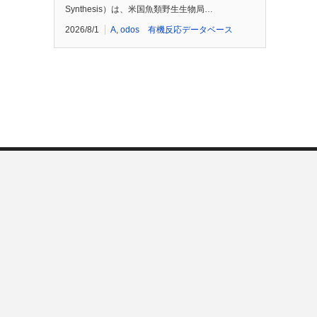
Synthesis）は、米国魚類野生生物局…
2026/8/1
A
,
odos 有機反応データベース