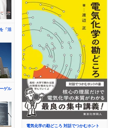
を「活
ーゲル
電気化学の勘どころ 対話でつかむホント