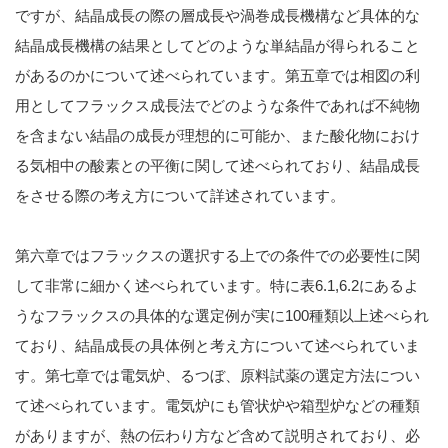
ですが、結晶成長の際の層成長や渦巻成長機構など具体的な
結晶成長機構の結果としてどのような単結晶が得られること
があるのかについて述べられています。第五章では相図の利
用としてフラックス成長法でどのような条件であれば不純物
を含まない結晶の成長が理想的に可能か、また酸化物におけ
る気相中の酸素との平衡に関して述べられており、結晶成長
をさせる際の考え方について詳述されています。
第六章ではフラックスの選択する上での条件での必要性に関
して非常に細かく述べられています。特に表6.1,6.2にあるよ
うなフラックスの具体的な選定例が実に100種類以上述べられ
ており、結晶成長の具体例と考え方について述べられていま
す。第七章では電気炉、るつぼ、原料試薬の選定方法につい
て述べられています。電気炉にも管状炉や箱型炉などの種類
がありますが、熱の伝わり方など含めて説明されており、必