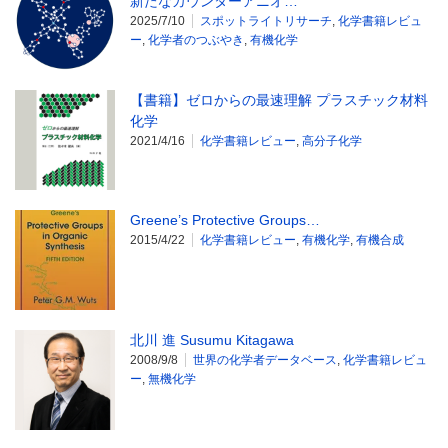
新たなカウンターアニオ…
2025/7/10
スポットライトリサーチ
,
化学書籍レビュ
ー
,
化学者のつぶやき
,
有機化学
【書籍】ゼロからの最速理解 プラスチック材料
化学
2021/4/16
化学書籍レビュー
,
高分子化学
Greene’s Protective Groups…
2015/4/22
化学書籍レビュー
,
有機化学
,
有機合成
北川 進 Susumu Kitagawa
2008/9/8
世界の化学者データベース
,
化学書籍レビュ
ー
,
無機化学