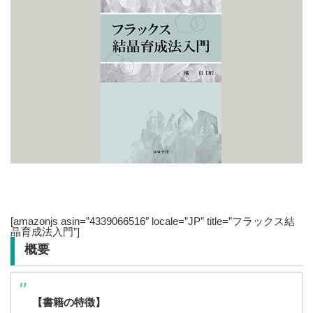
[amazonjs asin=”4339066516″ locale=”JP” title=”フラックス結
晶育成法入門”]
概要
【書籍の特徴】