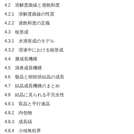
4.2 溶解度曲線と過飽和度
4.2.1 溶解度曲線の性質
4.2.2 過飽和度の定義
4.3 核形成
4.3.1 水滴形成のモデル
4.3.2 溶液中における核形成
4.4 層成長機構
4.5 渦巻成長機構
4.6 骸晶と樹枝状結晶の成長
4.7 結晶成長機構のまとめ
4.8 結晶に見られる不完全性
4.8.1 双晶と平行連晶
4.8.2 内包物
4.8.3 成長縞
4.8.4 小傾角粒界