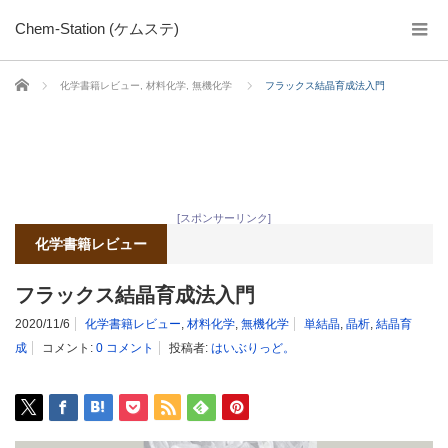
Chem-Station (ケムステ)
ホーム
化学書籍レビュー
,
材料化学
,
無機化学
フラックス結晶育成法入門
[スポンサーリンク]
化学書籍レビュー
フラックス結晶育成法入門
2020/11/6
化学書籍レビュー
,
材料化学
,
無機化学
単結晶
,
晶析
,
結晶育
成
コメント:
0 コメント
投稿者:
はいぶりっど。