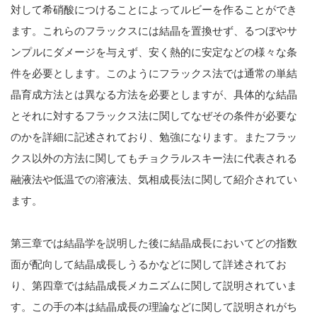
対して希硝酸につけることによってルビーを作ることができ
ます。これらのフラックスには結晶を置換せず、るつぼやサ
ンプルにダメージを与えず、安く熱的に安定などの様々な条
件を必要とします。このようにフラックス法では通常の単結
晶育成方法とは異なる方法を必要としますが、具体的な結晶
とそれに対するフラックス法に関してなぜその条件が必要な
のかを詳細に記述されており、勉強になります。またフラッ
クス以外の方法に関してもチョクラルスキー法に代表される
融液法や低温での溶液法、気相成長法に関して紹介されてい
ます。
第三章では結晶学を説明した後に結晶成長においてどの指数
面が配向して結晶成長しうるかなどに関して詳述されてお
り、第四章では結晶成長メカニズムに関して説明されていま
す。この手の本は結晶成長の理論などに関して説明されがち