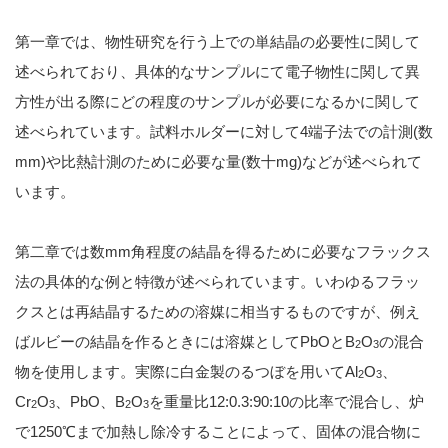
第一章では、物性研究を行う上での単結晶の必要性に関して
述べられており、具体的なサンプルにて電子物性に関して異
方性が出る際にどの程度のサンプルが必要になるかに関して
述べられています。試料ホルダーに対して4端子法での計測(数
mm)や比熱計測のために必要な量(数十mg)などが述べられて
います。
第二章では数mm角程度の結晶を得るために必要なフラックス
法の具体的な例と特徴が述べられています。いわゆるフラッ
クスとは再結晶するための溶媒に相当するものですが、例え
ばルビーの結晶を作るときには溶媒としてPbOとB
O
の混合
2
3
物を使用します。実際に白金製のるつぼを用いてAl
O
、
2
3
Cr
O
、PbO、B
O
を重量比12:0.3:90:10の比率で混合し、炉
2
3
2
3
で1250℃まで加熱し除冷することによって、固体の混合物に