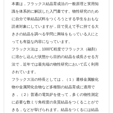
本書は，フラックス結晶育成法の一般原理と実用知
識を体系的に解説した入門書です。物性研究のため
に自分で単結晶試料をつくろうとする学生をおもな
読者対象にしていますが，目で見えて手に持てる大
きさの結晶を調べる学問に興味をもっている人にと
っても有益な内容になっています。
フラックス法は，1000℃程度でフラックス（融剤）
に溶かし込んだ状態から目的の結晶を成長させる方
法で，近年では最先端の物性研究において広く利用
されています。
フラックス法の特長としては，（１）遷移金属酸化
物や金属間化合物など多種類の結晶育成に適用で
き，（２）普通の電気炉を使って，多くの物性測定
に必要な数ミリ角程度の良質結晶をつくることがで
きる，などが挙げられます。結晶をつくるには結晶