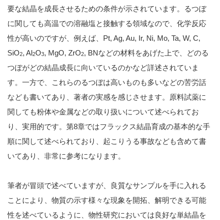
要な結晶を成長させるための条件が示されています。るつぼ
に関しても高温での溶融塩と接触する領域なので、化学反応
性が高いのですが、例えば、Pt, Ag, Au, Ir, Ni, Mo, Ta, W, C,
SiO
, Al
O
, MgO, ZrO
, BNなどの材料をあげた上で、どのる
2
2
3
2
つぼがどの結晶成長に向いているのかなど詳述されていま
す。一方で、これらのるつぼは高いものも多いなどの苦労話
なども書いてあり、著者の実感を感じさせます。原料試薬に
関しても粉体や金属などの取り扱いについて述べられてお
り、実用的です。第8章ではフラックス結晶育成の基本的な手
順に関して述べられており、起こりうる事故なども含めて書
いてあり、非常に参考になります。
筆者が冒頭で述べていますが、良質なサンプルを手に入れる
ことにより、物質の示す様々な現象を開拓、解明できる可能
性を述べているように、物性研究においては良好な単結晶を