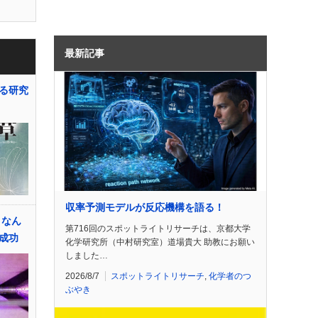
最新記事
る研究
収率予測モデルが反応機構を語る！
 なん
第716回のスポットライトリサーチは、京都大学
成功
化学研究所（中村研究室）道場貴大 助教にお願い
しました…
2026/8/7
スポットライトリサーチ
,
化学者のつ
ぶやき