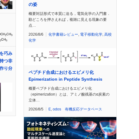
の姿
概要対話形式で本質に迫る，電気化学の入門書．
勘どころを押さえれば，複雑に見える現象の要
点…
2026/8/6
化学書籍レビュー
,
電子移動化学
,
高校
化学
を巧み
持つ非
作り分
ペプチド合成におけるエピメリ化
Epimerization in Peptide Synthesis
概要ペプチド合成におけるエピメリ化
（epimerization）とは、アミノ酸残基のα炭素の
立体…
2026/8/5
E
,
odos 有機反応データベース