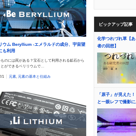
ピックアップ記事
化学つれづれ草【あ
ウム Beryllium -エメラルドの成分、宇宙望
者の回想】
にも利用
ものには罠がある？宝石として利用される鉱石から
ことができるベリリウムで…
2/1
元素
,
元素の基本と仕組み
「原子」が見えた！
と一眼レフで撮影に