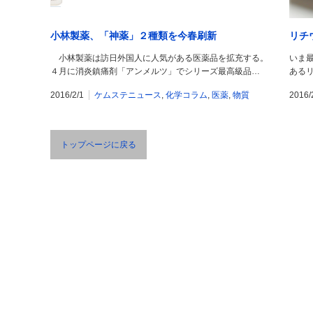
小林製薬、「神薬」２種類を今春刷新
リチウ
小林製薬は訪日外国人に人気がある医薬品を拡充する。
いま
４月に消炎鎮痛剤「アンメルツ」でシリーズ最高級品…
ある
2016/2/1
ケムステニュース
,
化学コラム
,
医薬
,
物質
2016/
トップページに戻る