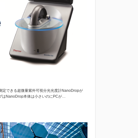
定できる超微量紫外可視分光光度計NanoDropが
はNanoDrop本体は小さいのにPCが…