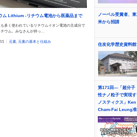
ノーベル受賞者、東
ム Lithium -リチウム電池から医薬品まで
米から招請
最も多く使われているリチウムイオン電池の主成分で
リチウム。みなさんが持っ…
2/1
元素
,
元素の基本と仕組み
住友化学歴史資料館
第171回―「超分子
性ナノ粒子で実現す
ノスティクス」Ken
Cham-Fai Leung