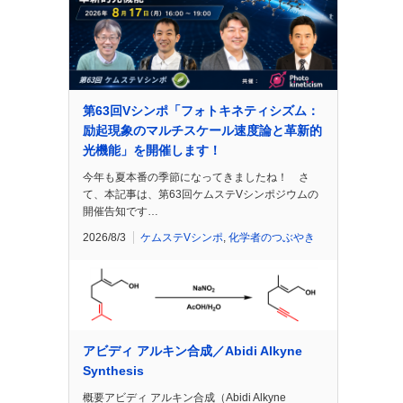
第63回Vシンポ「フォトキネティシズム：
励起現象のマルチスケール速度論と革新的
光機能」を開催します！
今年も夏本番の季節になってきましたね！ さ
て、本記事は、第63回ケムステVシンポジウムの
開催告知です…
2026/8/3
ケムステVシンポ
,
化学者のつぶやき
アビディ アルキン合成／Abidi Alkyne
Synthesis
概要アビディ アルキン合成（Abidi Alkyne