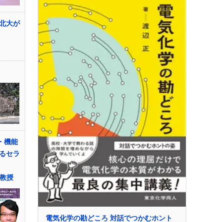
北大が
・機能
るセラ
准教授
電気化学の勘どころ 対話でつかむホント