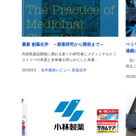
最新 創薬化学 ～探索研究から開発まで～
ベリリ
遠鏡
内容医薬品開発に携わる多くの研究者にメディシナルケミ
ストリーの本質と全体像を明らかにした本書…
甘い
得る
2016/2/1
化学書籍レビュー
,
医薬化学
2016/