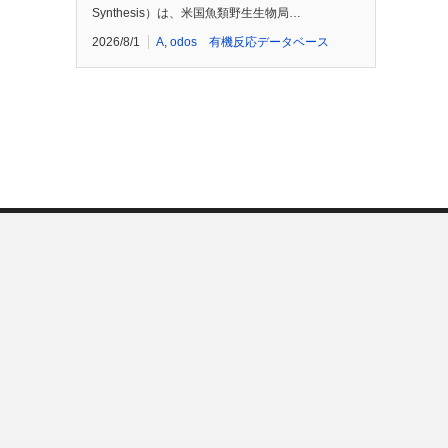
Synthesis）は、米国魚類野生生物局…
2026/8/1
A
,
odos 有機反応データベース