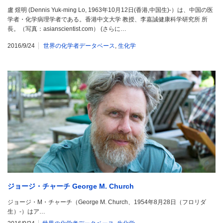
盧 煜明 (Dennis Yuk-ming Lo, 1963年10月12日(香港,中国生)-）は、中国の医
学者・化学病理学者である。香港中文大学 教授、李嘉誠健康科学研究所 所
長。（写真：asianscientist.com） (さらに…
2016/9/24
世界の化学者データベース
,
生化学
ジョージ・チャーチ George M. Church
ジョージ・M・チャーチ（George M. Church、1954年8月28日（フロリダ
生）-）はア…