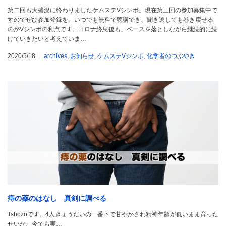
第二回も大盛況に終わりましたケムステVシンポ。現在第三回の参加募集中で
すのでぜひ参加登録を。いつでも無料で聴講でき、聞き逃しても巻き戻せる
のがVシンポの利点です。コロナ終息後も、ペースを落としながら継続的に続
けていきたいと考えていま…
2020/5/18
archives
,
お知らせ
,
ケムステVシンポ
,
化学者のつぶやき
痔の薬のはなし 真剣に調べる
Tshozoです。4人きょうだいの一番下で甘やかされ精神年齢が低いまま育った
せいか、今でも実…