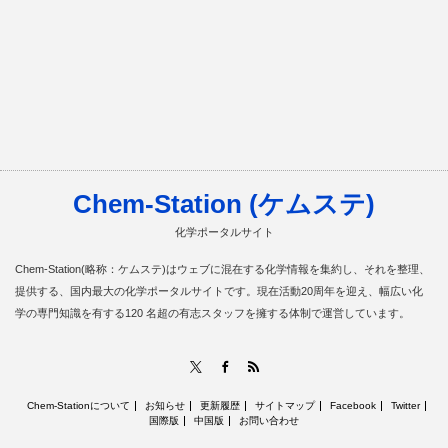
Chem-Station (ケムステ)
化学ポータルサイト
Chem-Station(略称：ケムステ)はウェブに混在する化学情報を集約し、それを整理、
提供する、国内最大の化学ポータルサイトです。現在活動20周年を迎え、幅広い化
学の専門知識を有する120 名超の有志スタッフを擁する体制で運営しています。
RSS
X
Facebook
Chem-Stationについて
お知らせ
更新履歴
サイトマップ
Facebook
Twitter
国際版
中国版
お問い合わせ