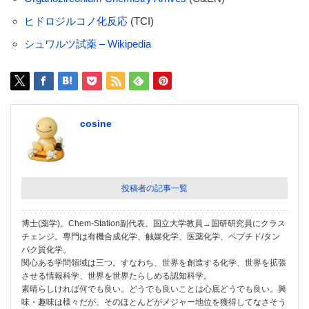
ヒドロジルコノ化反応
(TCI)
シュワルツ試薬 – Wikipedia
cosine
投稿者の記事一覧
博士(薬学)。Chem-Station副代表。国立大学教員→国研研究員にクラス
チェンジ。専門は有機合成化学、触媒化学、医薬化学、ペプチド/タン
パク質化学。
関心ある学問領域は三つ。すなわち、世界を創造する化学、世界を拡張
させる情報科学、世界を世界たらしめる認知科学。
素晴らしければ何でも良い。どうでも良いことは心底どうでも良い。興
味・趣味は様々だが、そのほとんどがメジャー地位を獲得してなさそう