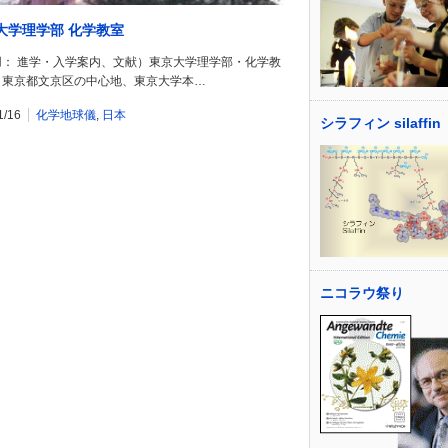
大学理学部 化学教室
用： 進学・入学案内、文献）東京大学理学部・化学教
、東京都文京区の中心地、東京大学本…
1/16
化学地球儀
,
日本
シラフィン silaffin
ニコラウ祭り