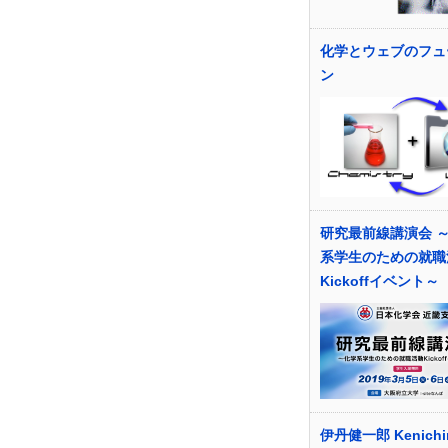
化学とウェブのフュ
ン
研究最前線講演会 
系学生のための就職
Kickoffイベント～
伊丹健一郎 Kenichi