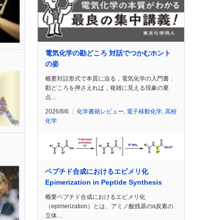
電気化学の勘どころ 対話でつかむホント
の姿
概要対話形式で本質に迫る，電気化学の入門書．
勘どころを押さえれば，複雑に見える現象の要
点…
2026/8/6
化学書籍レビュー
,
電子移動化学
,
高校
化学
ペプチド合成におけるエピメリ化
Epimerization in Peptide Synthesis
概要ペプチド合成におけるエピメリ化
（epimerization）とは、アミノ酸残基のα炭素の
立体…