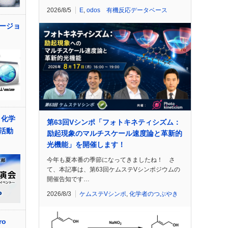
2026/8/5
E
,
odos 有機反応データベース
ージョ
～化学
第63回Vシンポ「フォトキネティシズム：
活動
励起現象のマルチスケール速度論と革新的
光機能」を開催します！
今年も夏本番の季節になってきましたね！ さ
て、本記事は、第63回ケムステVシンポジウムの
開催告知です…
2026/8/3
ケムステVシンポ
,
化学者のつぶやき
ro