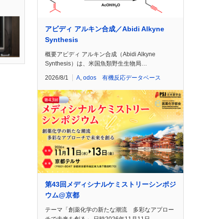
アビディ アルキン合成／Abidi Alkyne
Synthesis
概要アビディ アルキン合成（Abidi Alkyne
Synthesis）は、米国魚類野生生物局…
2026/8/1
A
,
odos 有機反応データベース
第43回メディシナルケミストリーシンポジ
ウム@京都
テーマ「創薬化学の新たな潮流 多彩なアプロー