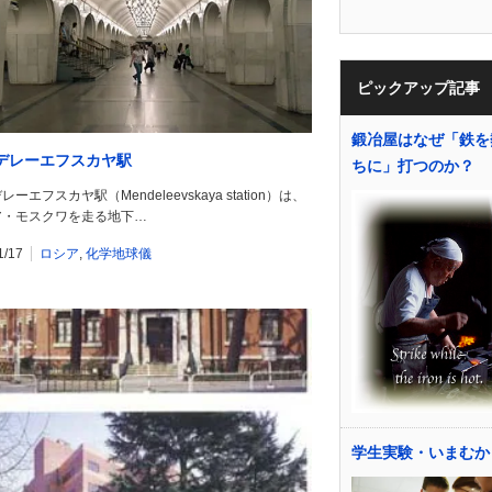
ピックアップ記事
鍛冶屋はなぜ「鉄を
デレーエフスカヤ駅
ちに」打つのか？
ーエフスカヤ駅（Mendeleevskaya station）は、
ア・モスクワを走る地下…
1/17
ロシア
,
化学地球儀
学生実験・いまむか