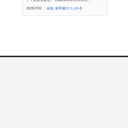
チで未来を創る」 日時2026年11月11日…
2026/7/31
会告
,
化学者のつぶやき