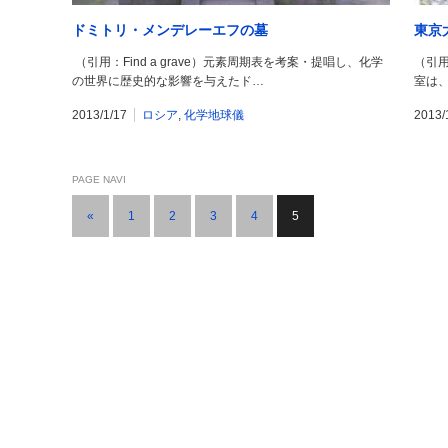
ドミトリ・メンデレーエフの墓
東京
（引用：Find a grave）元素周期表を考案・提唱し、化学
（引
の世界に歴史的な影響を与えたド…
室は
2013/1/17
ロシア
,
化学地球儀
2013/
PAGE NAVI
«
1
2
3
4
5