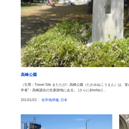
高峰公園
（引用：Travel Site またたび）高峰公園（たかみねこうえん）
学者"・高峰譲吉の生家跡地にある。 (さらに&hellip;)…
2013/1/23
化学地球儀
,
日本