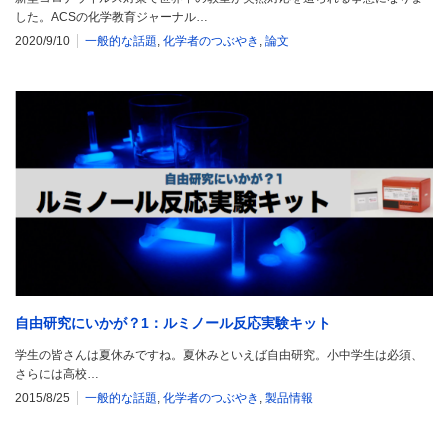
した。ACSの化学教育ジャーナル…
2020/9/10
一般的な話題
,
化学者のつぶやき
,
論文
自由研究にいかが？1：ルミノール反応実験キット
学生の皆さんは夏休みですね。夏休みといえば自由研究。小中学生は必須、
さらには高校…
2015/8/25
一般的な話題
,
化学者のつぶやき
,
製品情報