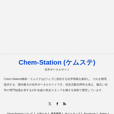
Chem-Station (ケムステ)
化学ポータルサイト
Chem-Station(略称：ケムステ)はウェブに混在する化学情報を集約し、それを整理、
提供する、国内最大の化学ポータルサイトです。現在活動20周年を迎え、幅広い化
学の専門知識を有する120 名超の有志スタッフを擁する体制で運営しています。
RSS
X
Facebook
Chem-Stationについて
お知らせ
更新履歴
サイトマップ
Facebook
Twitter