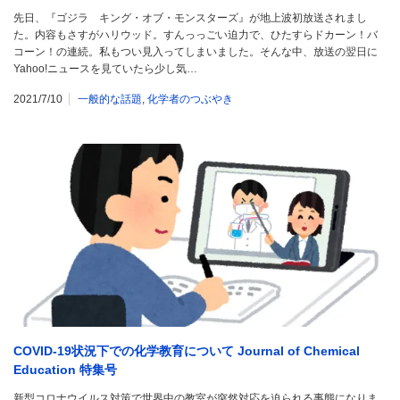
先日、『ゴジラ キング・オブ・モンスターズ』が地上波初放送されまし
た。内容もさすがハリウッド。すんっっごい迫力で、ひたすらドカーン！バ
コーン！の連続。私もつい見入ってしまいました。そんな中、放送の翌日に
Yahoo!ニュースを見ていたら少し気…
2021/7/10
一般的な話題
,
化学者のつぶやき
COVID-19状況下での化学教育について Journal of Chemical
Education 特集号
新型コロナウイルス対策で世界中の教室が突然対応を迫られる事態になりま