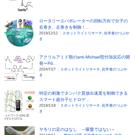
ロータリーエバポレーターの回転方向で分子の
右巻き、左巻きを制御！…
2019/12/12
スポットライトリサーチ
,
化学者のつぶや
き
アクリルアミド類のanti-Michael型付加反応の開
発ーPd…
2024/7/27
スポットライトリサーチ
,
化学者のつぶや
き
特定の刺激でタンパク質放出速度を制御できる
スマート超分子ヒドロゲ…
2018/1/18
スポットライトリサーチ
,
化学者のつぶや
き
ヤモリの足のはなし ～吸盤ではない～