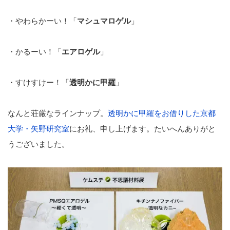
・やわらかーい！「
マシュマロゲ
ル
」
・かるーい！「
エアロゲル
」
・すけすけー！「
透明かに甲羅
」
なんと荘厳なラインナップ。
透明かに甲羅をお借りした京都
大学・矢野研究室
にお礼、申し上げます。たいへんありがと
うございました。