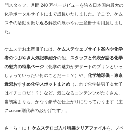
門スタッフ、月間 240 万ページビューを誇る日本国内最大の
化学ポータルサイトにまで成長いたしました。そこで、ケム
ステの活動を振り返る解説の展示やお土産冊子を用意しまし
た。
ケムステ
お土産冊子には、
ケムステウェブサイト案内
や
化学
者のつぶやき人気記事紹介
の他、
スタッフと代表が語る化学
の魅力の特集ページ
（化学の魅力がデザートのプリンといっ
しょっていったい何のことだー！？）や、
化学地球儀・東京
近郊おすすめ化学スポットまとめ
（これで化学
徒男子＆女子
はイチコロだ！？）など、気になるコンテンツがたくさん。
当初案よりも、かなり豪華な仕上がりになっております（主
にcosine副代表のおかげです）。
さ・ら・に！
ケムステロゴ入り特製クリアファイル
を、ノベ