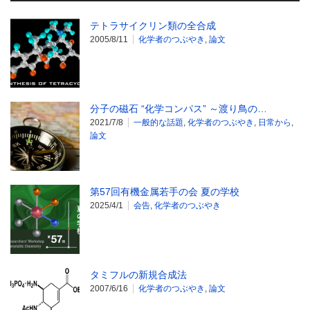
テトラサイクリン類の全合成
2005/8/11
化学者のつぶやき
,
論文
分子の磁石 “化学コンパス” ～渡り鳥の…
2021/7/8
一般的な話題
,
化学者のつぶやき
,
日常から
,
論文
第57回有機金属若手の会 夏の学校
2025/4/1
会告
,
化学者のつぶやき
タミフルの新規合成法
2007/6/16
化学者のつぶやき
,
論文