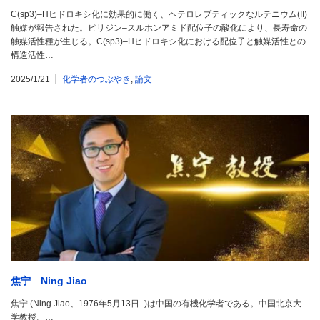
C(sp3)–Hヒドロキシ化に効果的に働く、ヘテロレプティックなルテニウム(II)
触媒が報告された。ピリジン–スルホンアミド配位子の酸化により、長寿命の
触媒活性種が生じる。C(sp3)–Hヒドロキシ化における配位子と触媒活性との
構造活性…
2025/1/21
化学者のつぶやき
,
論文
焦宁 Ning Jiao
焦宁 (Ning Jiao、1976年5月13日–)は中国の有機化学者である。中国北京大
学教授。…