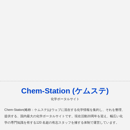
Chem-Station (ケムステ)
化学ポータルサイト
Chem-Station(略称：ケムステ)はウェブに混在する化学情報を集約し、それを整理、
提供する、国内最大の化学ポータルサイトです。現在活動20周年を迎え、幅広い化
学の専門知識を有する120 名超の有志スタッフを擁する体制で運営しています。