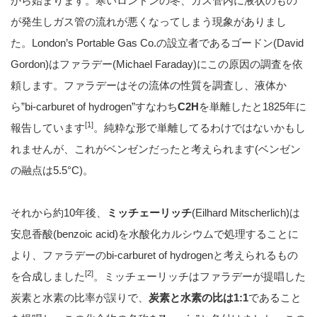
から始まります。寒いロンドンの冬、ガス管内に液状のもの
が発生しガス管の流れが悪くなってしまう現象がありまし
た。London’s Portable Gas Co.の設立者であるゴードン(David
Gordon)はファラデー(Michael Faraday)にこの原因の調査を依
頼します。ファラデーはその流体の性質を調査し、液体か
ら”bi-carburet of hydrogen”すなわち
C2H
を単離したと1825年に
[1]
報告しています
。純粋な形で単離してるわけではないかもし
れませんが、これがベンゼンだったと考えられます(ベンゼン
の融点は5.5°C)。
それから約10年後、
ミッチェーリッチ
(Eilhard Mitscherlich)は
安息香酸(benzoic acid)を水酸化カルシウムで処理することに
より、ファラデーのbi-carburet of hydrogenと考えられるもの
[2]
を合成しました
。ミッチェーリッチはファラデーが提唱した
炭素と水素の比率が誤りで、
炭素と水素の比は1:1
であること