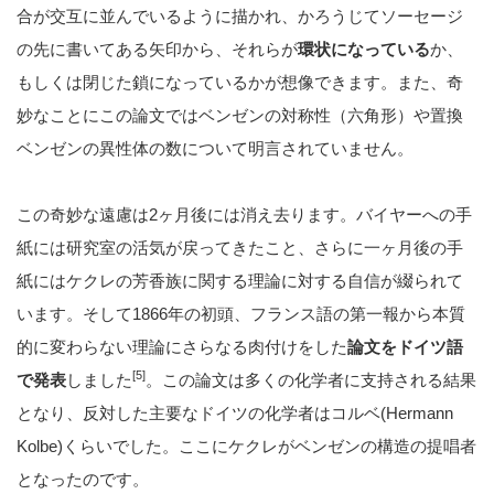
合が交互に並んでいるように描かれ、かろうじてソーセージ
の先に書いてある矢印から、それらが
環状になっている
か、
もしくは閉じた鎖になっているかが想像できます。また、奇
妙なことにこの論文ではベンゼンの対称性（六角形）や置換
ベンゼンの異性体の数について明言されていません。
この奇妙な遠慮は2ヶ月後には消え去ります。バイヤーへの手
紙には研究室の活気が戻ってきたこと、さらに一ヶ月後の手
紙にはケクレの芳香族に関する理論に対する自信が綴られて
います。そして1866年の初頭、フランス語の第一報から本質
的に変わらない理論にさらなる肉付けをした
論文をドイツ語
[5]
で発表
しました
。この論文は多くの化学者に支持される結果
となり、反対した主要なドイツの化学者はコルベ(Hermann
Kolbe)くらいでした。ここにケクレがベンゼンの構造の提唱者
となったのです。