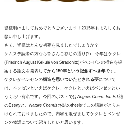
皆様明けましておめでとうございます！2015年もよろしくお
願い申し上げます。
さて、皆様はどんな初夢を見ましたでしょうか？
ケムステ読者の方なら皆さんご存じの通り(?)、今年はケクレ
(Friedrich August Kekulé von Stradonitz)がベンゼンの構造を提
案する論文を発表してから
150年という記念すべき年
です。
ケクレがベンゼンの
構造を思いついたとされる夢
について
は、ベンゼンといえばケクレ、ケクレといえばベンゼンとい
うくらい有名です。今回のポストでは
Angew. Chem. Int. Ed.
誌
のEssayと、
Nature Chemistry
誌のthesisでこの話題がとりあ
げられておりましたので、内容を混ぜましてケクレとベンゼ
ンの物語について紹介したいと思います。