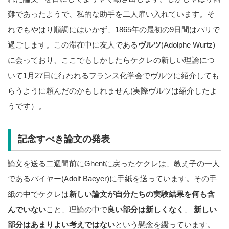
難であったようで、私的な助手を二人雇い入れています。そ
れでもやはり順調にはいかず、1865年の最初の9日間はパリで
過ごします。この滞在中に友人である
ヴルツ
(Adolphe Wurtz)
に会っており、ここでもしかしたらケクレの新しい理論につ
いて1月27日に行われるフランス化学会でヴルツに紹介しても
らうように頼んだのかもしれません(実際ヴルツは紹介したよ
うです）。
記念すべき論文の発表
論文を送る二週間前にGhentに戻ったケクレは、教え子の一人
であるバイヤー(Adolf Baeyer)に手紙を送っています。その手
紙の中でケクレは
新しい論文が自分たちの実験結果を何も含
んでいない
こと、理論の中で
良い部分は新しくなく
、
新しい
部分はあまりよい考えではない
という懸念を綴っています。