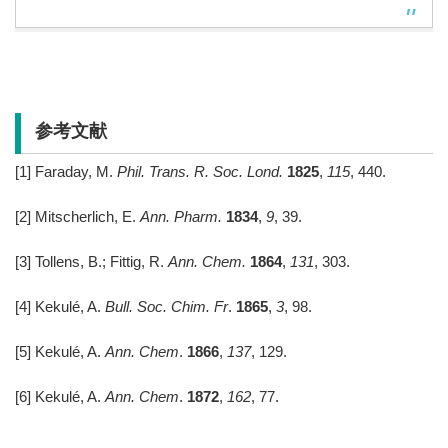
参考文献
[1] Faraday, M.
Phil. Trans. R. Soc. Lond.
1825
,
115
, 440.
[2] Mitscherlich, E.
Ann. Pharm.
1834
,
9
, 39.
[3] Tollens, B.; Fittig, R.
Ann. Chem.
1864
,
131
, 303.
[4] Kekulé, A.
Bull. Soc. Chim. Fr
.
1865
,
3
, 98.
[5] Kekulé, A.
Ann. Chem
.
1866
,
137
, 129.
[6] Kekulé, A.
Ann. Chem
.
1872
,
162
, 77.