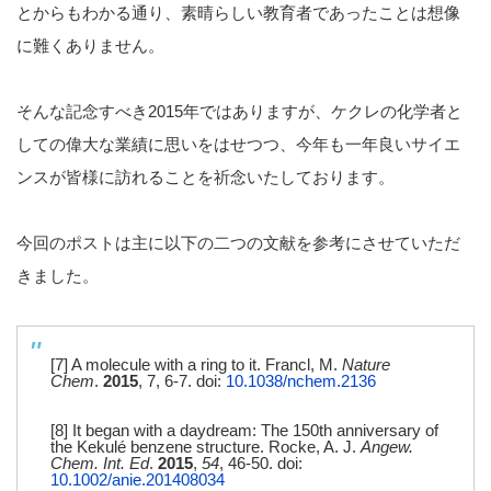
とからもわかる通り、素晴らしい教育者であったことは想像
に難くありません。
そんな記念すべき2015年ではありますが、ケクレの化学者と
しての偉大な業績に思いをはせつつ、今年も一年良いサイエ
ンスが皆様に訪れることを祈念いたしております。
今回のポストは主に以下の二つの文献を参考にさせていただ
きました。
[7] A molecule with a ring to it. Francl, M.
Nature
Chem
.
2015
, 7, 6-7. doi:
10.1038/nchem.2136
[8] It began with a daydream: The 150th anniversary of
the Kekulé benzene structure. Rocke, A. J.
Angew.
Chem. Int. Ed
.
2015
,
54
, 46-50. doi:
10.1002/anie.201408034