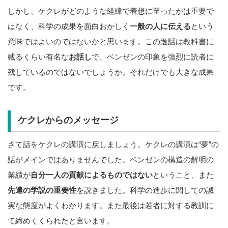
しかし、ケクレがどのような経緯で着想に至ったかは重要で
はなく、科学の成果を面白おかしく
一般の人に伝える
という
意味ではよいのではないかと思います。この逸話は教科書に
載るくらい有名な
お話し
で、ベンゼンの印象を強烈に読者に
残しているのではないでしょうか。それだけでも大きな成果
です。
ケクレからのメッセージ
さて話をケクレの講演に戻しましょう。ケクレの講演は“夢”の
話がメインではありませんでした。ベンゼンの構造の解明の
業績が
自分一人の貢献によるものではない
ということ、また
先達の学説の重要性
を説きました。科学の進歩に関しての誠
実な態度がよくわかります。また最後は若者に対する教訓に
て締めくくられたと言います。