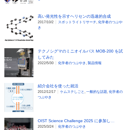
高い発光性を示すヘリセンの迅速的合成
2017/10/2
スポットライトリサーチ
,
化学者のつぶや
き
テクノシグマのミニオイルバス MOB-200 を試
してみた
2022/5/30
化学者のつぶやき
,
製品情報
紹介会社を使った就活
2012/12/17
ケムステしごと
,
一般的な話題
,
化学者の
つぶやき
OIST Science Challenge 2025 に参加し…
2025/3/24
化学者のつぶやき