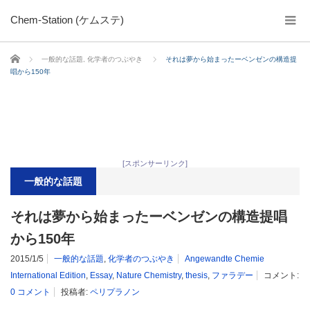
Chem-Station (ケムステ)
ホーム
一般的な話題
,
化学者のつぶやき
それは夢から始まったーベンゼンの構造提
唱から150年
[スポンサーリンク]
一般的な話題
それは夢から始まったーベンゼンの構造提唱
から150年
2015/1/5
一般的な話題
,
化学者のつぶやき
Angewandte Chemie
International Edition
,
Essay
,
Nature Chemistry
,
thesis
,
ファラデー
コメント:
0 コメント
投稿者:
ペリプラノン