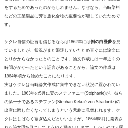
をするためであったのかもしれません。なぜなら、当時染料
などの工業製品に芳香族化合物の重要性が増していたためで
す。
ケクレ自信の証言を信じるならば1862年には
例の白昼夢
を見
ていましたが、状況がまだ混迷していたため直ぐには論文に
とりかからなかったとのことです。論文作成には一年近くの
時間がかかったという証言があることから、論文の作成は
1864年頃から始めたことになります。
実はケクレは当時論文作成に集中できない状況に置かれてい
ました。1863年の5月に妻のステファニー(Stéphanie)が、彼ら
の第一子であるステファン(Stephan Kekulé von Stradonitz)の
出産に際し亡くなってしまうという悲劇に見舞われます。ケ
クレはしばらく塞ぎ込んだといいますが、1864年8月に発表さ
[3]
れた論文
を目にしてようやく動き出します。しかしやはり困