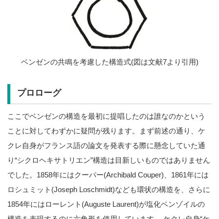
ベンゼンの共鳴を考慮した構造式(図は文献7より引用)
プロローグ
ここでベンゼンの構造を最初に提唱したのは誰なのかという
ことに対してわずかに疑問が残ります。まず前述の通り、ケ
クレ自身がフランス語の論文を発表する際に懸念していた通
り“シクロヘキサトリエン”構造は目新しいものではありません
でした。1858年にはクーパー(Archibald Couper)、1861年には
ロシュミット(Joseph Loschmidt)なども環状の構造を、さらに
1854年にはローレント(Auguste Laurent)が塩化ベンゾイルの
構造を表現するのに六角形を使用しています。 ケクレ自身“ケ