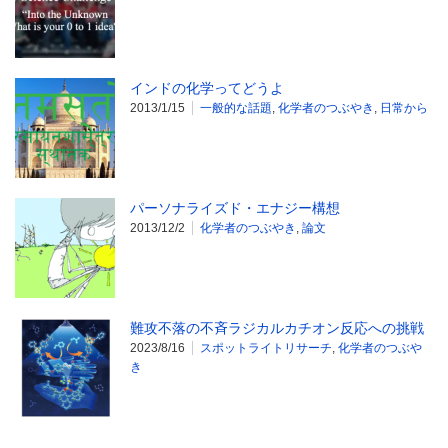
インドの化学ってどうよ
2013/1/15
一般的な話題
,
化学者のつぶやき
,
日常から
パーソナライズド・エナジー構想
2013/12/2
化学者のつぶやき
,
論文
難攻不落の不斉ラジカルカチオン反応への挑戦
2023/8/16
スポットライトリサーチ
,
化学者のつぶや
き