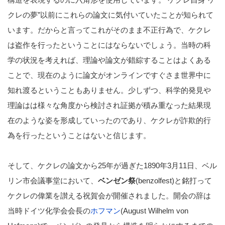
クレの夢”以前にこれらの論文に気付いていたことが知られて
います。だからと言ってこれがそのまま不正行為で、ケクレ
は盗作を行ったということにはならないでしょう。当時の科
学の状況を考えれば、理論や論文が錯綜することはよくある
ことで、現在のように論文がオンラインですぐさま世界中に
知れ渡るということもありません。少しずつ、科学的発見や
理論はは様々な角度から検討され証拠が積み重なった結果現
在のような姿を形成していったのであり、ケクレが詐欺的行
為を行ったということはないと信じます。
そして、ケクレの論文から25年が過ぎた1890年3月11日、ベル
リン市会議事堂において、
ベンゼン祭
(benzolfest)と銘打って
ケクレの偉業を讃える祝賀会が開催されました。開会の辞は
当時ドイツ化学会会長の
ホフマン
(August Wilhelm von