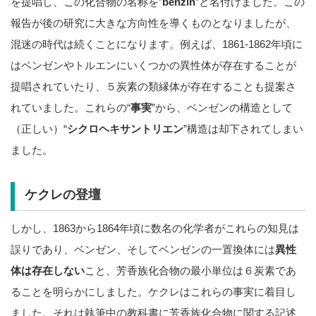
を提唱し、この化合物の名称を”
benzin
”と名付けました。この
報告が後の研究に大きな方向性を導くものとなりましたが、
混迷の時代は続くことになります。例えば、1861-1862年頃に
はベンゼンやトルエンにいくつかの異性体が存在することが
提唱されていたり、５炭素の類縁体が存在することも提案さ
れていました。これらの“
事実
”から、ベンゼンの構造として
（正しい）“
シクロヘキサントリエン
”構造は却下されてしまい
ました。
ケクレの登壇
しかし、1863から1864年頃に数名の化学者がこれらの知見は
誤りであり、ベンゼン、そしてベンゼンの一置換体には
異性
体は存在しない
こと、芳香族化合物の最小単位は６炭素であ
ることを明らかにしました。ケクレはこれらの事実に着目し
ました。それは執筆中の教科書に芳香族化合物に関する記述