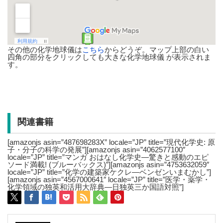
その他の化学地球儀は
こちら
からどうぞ。マップ上部の白い
四角の部分をクリックしても大きな化学地球儀 が表示されま
す。
関連書籍
[amazonjs asin=”487698283X” locale=”JP” title=”現代化学史: 原
子・分子の科学の発展”][amazonjs asin=”4062577100″
locale=”JP” title=”マンガ おはなし化学史―驚きと感動のエピ
ソード満載! (ブルーバックス)”][amazonjs asin=”4753632059″
locale=”JP” title=”化学の建築家ケクレ―ベンゼンいまむかし”]
[amazonjs asin=”4567000641″ locale=”JP” title=”医学・薬学・
化学領域の独英和活用大辞典―日独英三か国語対照”]