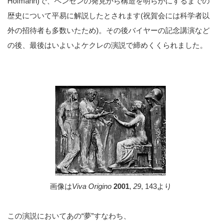
Hofmann)で、ベンゼンの発見から構造を明らかにするまでの
歴史について平易に解説したとされます(祝賀会には科学者以
外の招待者も多数いたため)。その後バイヤーの記念講演など
の後、最後はいよいよケクレの演説で締めくくられました。
画像は
Viva Origino
2001
,
29
, 143より
この演説においてあの“夢”すなわち、